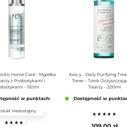
biotic Home Care - Mgiełka
Axis-y - Daily Purifying Tr
arzy z Probiotykami i
Toner - Tonik Oczyszczają
ebiotykami - 150ml
Twarzy - 200ml
tępność w punktach:
Dostępność w punkta
odukt niedostępny
109,00 zł