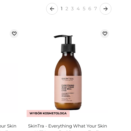
1
2
3
4
5
6
7
WYBÓR KOSMETOLOGA
our Skin
SkinTra - Everything What Your Skin