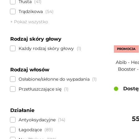
Tłusta
41
Trądzikowa
54
+ Pokaż wszystko
Rodzaj skóry głowy
Każdy rodzaj skóry głowy
1
PROMOCJA
Abib - He
Booster -
Rodzaj włosów
Osłabione/skłonne do wypadania
1
Dostę
Przetłuszczające się
1
Działanie
55
Antyoksydacyjne
14
Łagodzące
89