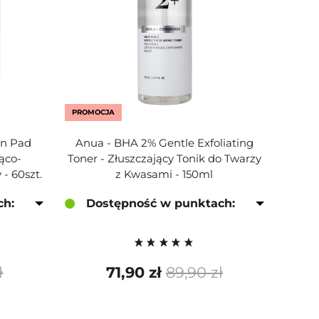
PROMOCJA
en Pad
Anua - BHA 2% Gentle Exfoliating
ąco-
Toner - Złuszczający Tonik do Twarzy
 - 60szt.
z Kwasami - 150ml
ch:
Dostępność w punktach:
ł
71,90 zł
89,90 zł