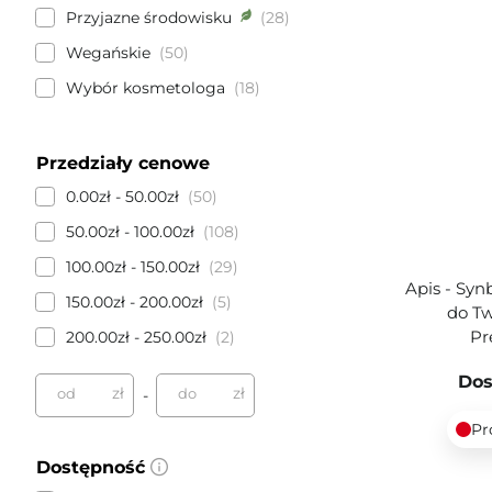
Przyjazne środowisku
28
Wegańskie
50
Wybór kosmetologa
18
Przedziały cenowe
0.00zł - 50.00zł
50
50.00zł - 100.00zł
108
100.00zł - 150.00zł
29
Apis - Syn
150.00zł - 200.00zł
5
do Tw
Pr
200.00zł - 250.00zł
2
Dos
zł
zł
od
do
-
Pr
Dostępność