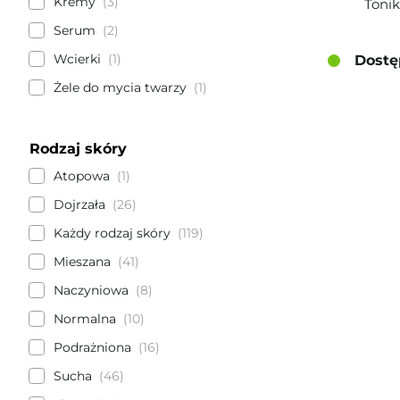
Kremy
3
Toni
Serum
2
Wcierki
1
Dostę
Żele do mycia twarzy
1
Rodzaj skóry
Atopowa
1
Dojrzała
26
Każdy rodzaj skóry
119
Mieszana
41
Naczyniowa
8
Normalna
10
Podrażniona
16
Sucha
46