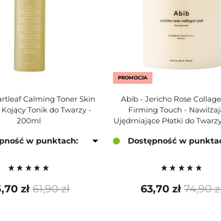
PROMOCJA
artleaf Calming Toner Skin
Abib - Jericho Rose Collag
 Kojący Tonik do Twarzy -
Firming Touch - Nawilżaj
200ml
Ujędrniające Płatki do Twarzy
pność w punktach:
Dostępność w punkta
,70 zł
61,90 zł
63,70 zł
74,90 z