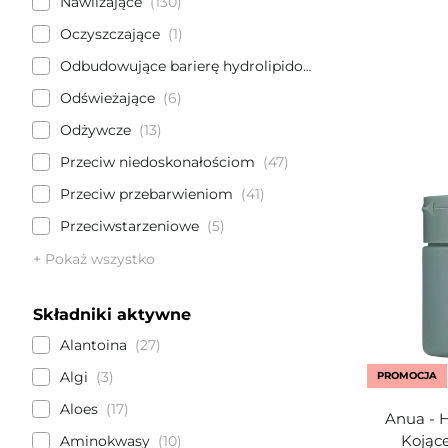
Nawilżające
130
Oczyszczające
1
Odbudowujące barierę hydrolipidową
10
Odświeżające
6
Odżywcze
13
Przeciw niedoskonałościom
47
Przeciw przebarwieniom
41
Przeciwstarzeniowe
5
+ Pokaż wszystko
Składniki aktywne
Alantoina
27
Algi
3
PROMOCJA
Aloes
17
Anua - H
Kojące
Aminokwasy
10