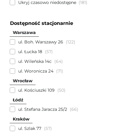
Ukryj czasowo niedostępne
181
Dostępność stacjonarnie
Warszawa
ul. Boh. Warszawy 26
122
ul. Łucka 18
57
ul. Wileńska 14c
64
ul. Woronicza 24
71
Wrocław
ul. Kościuszki 109
50
Łódź
ul. Stefana Jaracza 25/2
66
Kraków
ul. Szlak 77
57