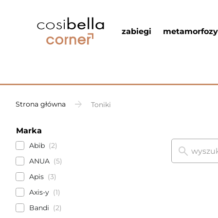
zabiegi
metamorfozy
Strona główna
Toniki
Marka
Abib
2
ANUA
5
Apis
3
Axis-y
1
Bandi
2