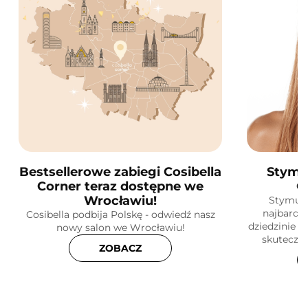
Bestsellerowe zabiegi Cosibella
Stymu
Corner teraz dostępne we
C
Wrocławiu!
Stymula
najbardz
Cosibella podbija Polskę - odwiedź nasz
dziedzinie k
nowy salon we Wrocławiu!
skuteczne
ZOBACZ
skóry! Do
dz