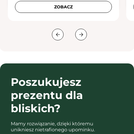
ZOBACZ
Poszukujesz
prezentu
dla
bliskich?
Mamy rozwiązanie, dzięki któremu
unikniesz nietrafionego upominku.