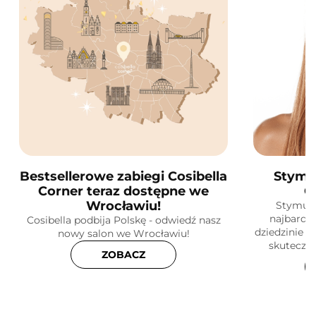
Bestsellerowe zabiegi Cosibella
Stymu
Corner teraz dostępne we
C
Wrocławiu!
Stymula
najbardz
Cosibella podbija Polskę - odwiedź nasz
dziedzinie k
nowy salon we Wrocławiu!
skuteczne
ZOBACZ
skóry! Do
dz