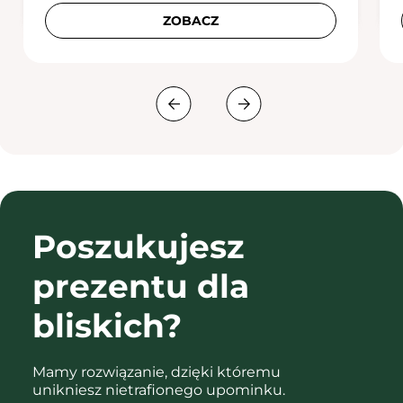
ZOBACZ
Poszukujesz
prezentu
dla
bliskich?
Mamy rozwiązanie, dzięki któremu
unikniesz nietrafionego upominku.