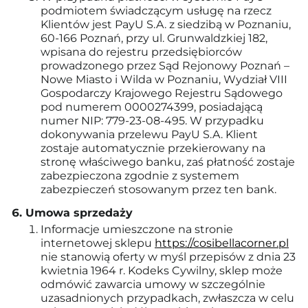
podmiotem świadczącym usługę na rzecz
Klientów jest PayU S.A. z siedzibą w Poznaniu,
60-166 Poznań, przy ul. Grunwaldzkiej 182,
wpisana do rejestru przedsiębiorców
prowadzonego przez Sąd Rejonowy Poznań –
Nowe Miasto i Wilda w Poznaniu, Wydział VIII
Gospodarczy Krajowego Rejestru Sądowego
pod numerem 0000274399, posiadającą
numer NIP: 779-23-08-495. W przypadku
dokonywania przelewu PayU S.A. Klient
zostaje automatycznie przekierowany na
stronę właściwego banku, zaś płatność zostaje
zabezpieczona zgodnie z systemem
zabezpieczeń stosowanym przez ten bank.
Umowa sprzedaży
Informacje umieszczone na stronie
internetowej sklepu
https://cosibellacorner.pl
nie stanowią oferty w myśl przepisów z dnia 23
kwietnia 1964 r. Kodeks Cywilny, sklep może
odmówić zawarcia umowy w szczególnie
uzasadnionych przypadkach, zwłaszcza w celu