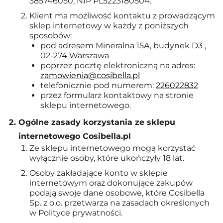
385746050, NIP PL5223180504.
Klient ma możliwość kontaktu z prowadzącym
sklep internetowy w każdy z poniższych
sposobów:
pod adresem Mineralna 15A, budynek D3 ,
02-274 Warszawa
poprzez pocztę elektroniczną na adres:
zamowienia@cosibella.pl
telefonicznie pod numerem:
226022832
przez formularz kontaktowy na stronie
sklepu internetowego.
Ogólne zasady korzystania ze sklepu
internetowego Cosibella.pl
Ze sklepu internetowego mogą korzystać
wyłącznie osoby, które ukończyły 18 lat.
Osoby zakładające konto w sklepie
internetowym oraz dokonujące zakupów
podają swoje dane osobowe, które Cosibella
Sp. z o.o. przetwarza na zasadach określonych
w Polityce prywatności.