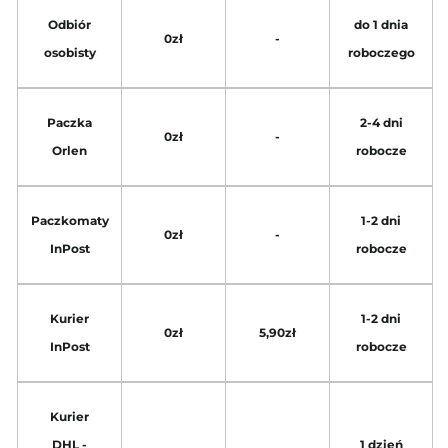
Odbiór
do 1 dnia
0zł
-
osobisty
roboczego
Paczka
2-4 dni
0zł
-
Orlen
robocze
Paczkomaty
1-2 dni
0zł
-
InPost
robocze
Kurier
1-2 dni
0zł
5,90zł
InPost
robocze
Kurier
DHL -
1 dzień