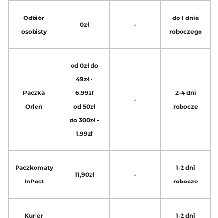
Odbiór
do 1 dnia
0zł
-
osobisty
roboczego
od 0zł do
49zł -
Paczka
6.99zł
2-4 dni
-
Orlen
od 50zł
robocze
do 300zł -
1.99zł
Paczkomaty
1-2 dni
11,90zł
-
InPost
robocze
Kurier
1-2 dni