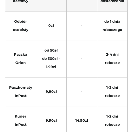
dostawy
dostarczenia
Odbiór
do 1 dnia
0zł
-
osobisty
roboczego
od 50zł
Paczka
2-4 dni
do 300zł -
-
Orlen
robocze
1.99zł
Paczkomaty
1-2 dni
9,90zł
-
InPost
robocze
Kurier
1-2 dni
9,90zł
14,90zł
InPost
robocze