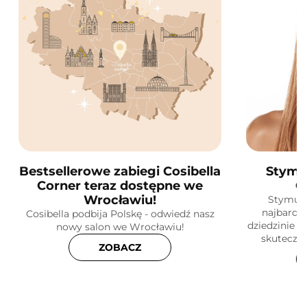
Bestsellerowe zabiegi Cosibella
Stymu
Corner teraz dostępne we
C
Wrocławiu!
Stymula
najbardz
Cosibella podbija Polskę - odwiedź nasz
dziedzinie k
nowy salon we Wrocławiu!
skuteczne
ZOBACZ
skóry! Do
dz