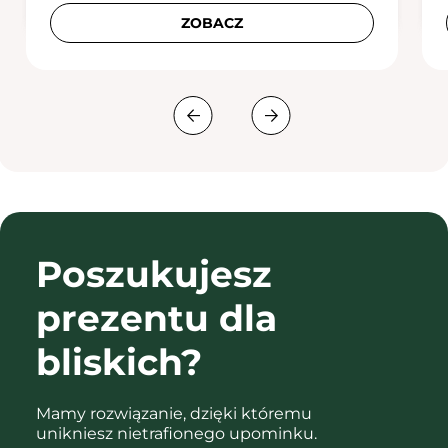
ZOBACZ
Poszukujesz
prezentu
dla
bliskich?
Mamy rozwiązanie, dzięki któremu
unikniesz nietrafionego upominku.