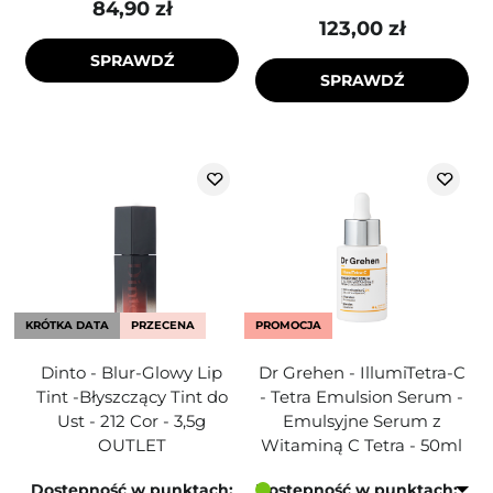
84,90 zł
123,00 zł
SPRAWDŹ
SPRAWDŹ
KRÓTKA DATA
PRZECENA
PROMOCJA
Dinto - Blur-Glowy Lip
Dr Grehen - IllumiTetra-C
Tint -Błyszczący Tint do
- Tetra Emulsion Serum -
Ust - 212 Cor - 3,5g
Emulsyjne Serum z
OUTLET
Witaminą C Tetra - 50ml
Dostępność w punktach:
Dostępność w punktach: