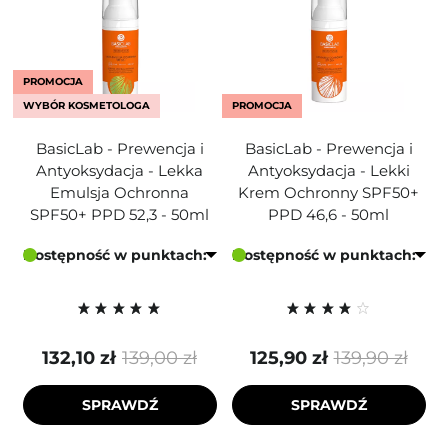
PROMOCJA
WYBÓR KOSMETOLOGA
PROMOCJA
BasicLab - Prewencja i
BasicLab - Prewencja i
Antyoksydacja - Lekka
Antyoksydacja - Lekki
Emulsja Ochronna
Krem Ochronny SPF50+
SPF50+ PPD 52,3 - 50ml
PPD 46,6 - 50ml
Dostępność w punktach:
Dostępność w punktach:
132,10 zł
139,00 zł
125,90 zł
139,90 zł
SPRAWDŹ
SPRAWDŹ