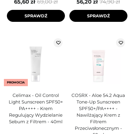
65,60 zł
69,00 zł
56,20 zł
74,90 zł
SPRAWDŹ
SPRAWDŹ
PROMOCJA
Celimax - Oil Control
COSRX - Aloe 54.2 Aqua
Light Sunscreen SPF50+
Tone-Up Sunscreen
PA++++ - Krem
SPF50+/PA++++ -
Regulujący Wydzielanie
Nawilżający Krem z
Sebum z Filtrem - 40ml
Filtrem
Przeciwsłonecznym -