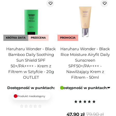
KRÓTKA DATA
PRZECENA
PROMOCJA
Haruharu Wonder - Black
Haruharu Wonder - Black
Bamboo Daily Soothing
Rice Moisture Airyfit Daily
Sun Shield SPF
Sunscreen
50+/PA++++ - Krem z
SPF50+/PA++++ -
Filtrem w Sztyfcie - 20g
Nawilżający Krem z
OUTLET
Filtrem - 50ml
Dostępność w punktach:
Dostępność w punktach:
Produkt niedostępny
47,90 zł
79,90 zł