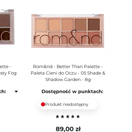
tte -
Rom&nd - Better Than Palette -
usty Fog
Paleta Cieni do Oczu - 05 Shade &
Shadow Garden - 8g
ch:
Dostępność w punktach:
Produkt niedostępny
89,00 zł