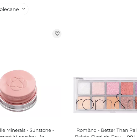
olecane
le Minerals - Sunstone -
Rom&nd - Better Than Pale
ment Mineralny - 1g
Paleta Cieni do Oczu - 00 L