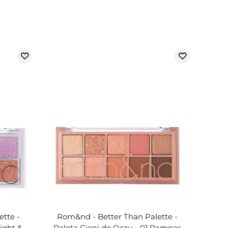
tte -
Rom&nd - Better Than Palette -
ight &
Paleta Cieni do Oczu - 01 Pampas