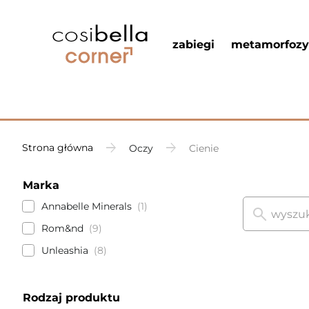
zabiegi
metamorfozy
Strona główna
Oczy
Cienie
Marka
Annabelle Minerals
1
Rom&nd
9
Unleashia
8
Rodzaj produktu