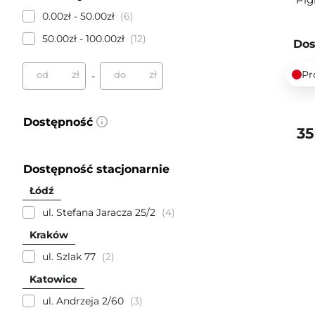
0.00zł - 50.00zł
6
50.00zł - 100.00zł
12
Dos
zł
zł
Pr
od
do
-
Dostępność
35
Dostępność stacjonarnie
Łódź
ul. Stefana Jaracza 25/2
4
Kraków
ul. Szlak 77
2
Katowice
ul. Andrzeja 2/60
3