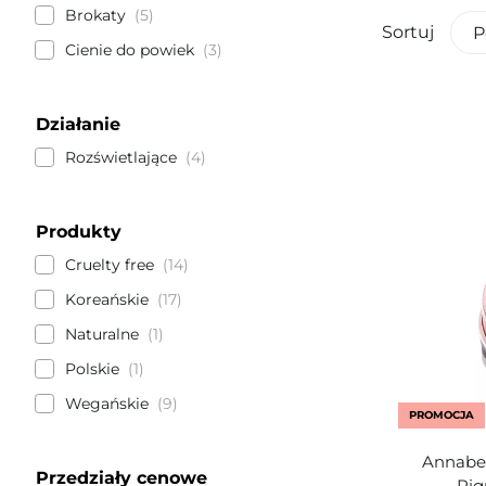
Brokaty
5
Sortuj
P
Cienie do powiek
3
Działanie
Rozświetlające
4
Produkty
Cruelty free
14
Koreańskie
17
Naturalne
1
Polskie
1
Wegańskie
9
PROMOCJA
Annabel
Przedziały cenowe
Pig