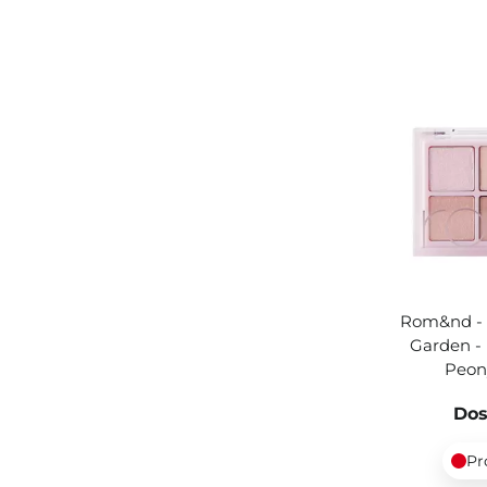
Rom&nd - B
Garden - 
Peon
Dos
Pr