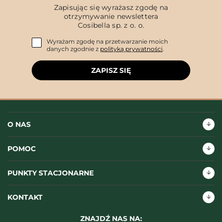
Zapisując się wyrażasz zgodę na
otrzymywanie newslettera
Cosibella sp. z o. o.
Wyrażam zgodę na przetwarzanie moich
danych zgodnie z
polityką prywatności
.
ZAPISZ SIĘ
O NAS
POMOC
PUNKTY STACJONARNE
KONTAKT
ZNAJDŹ NAS NA: