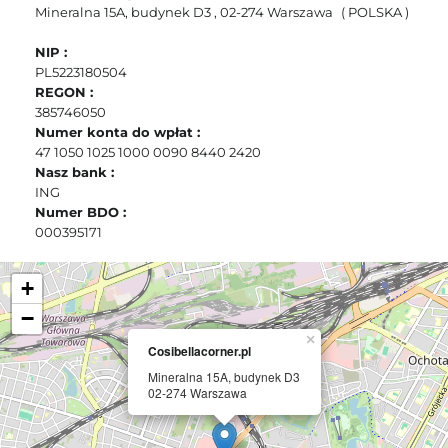
Mineralna 15A, budynek D3
, 02-274 Warszawa
( POLSKA )
NIP :
PL5223180504
REGON :
385746050
Numer konta do wpłat :
47 1050 1025 1000 0090 8440 2420
Nasz bank :
ING
Numer BDO :
000395171
+
−
×
Cosibellacorner.pl
Mineralna 15A, budynek D3
02-274 Warszawa