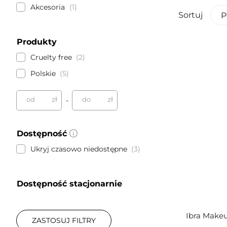
Akcesoria
1
Sortuj
P
Produkty
Cruelty free
2
Polskie
5
zł
zł
od
do
-
Dostępność
Ukryj czasowo niedostępne
3
Dostępność stacjonarnie
Ibra Makeu
ZASTOSUJ FILTRY