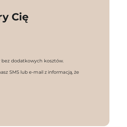
ry Cię
l
r bez dodatkowych kosztów.
sz SMS lub e-mail z informacją, że