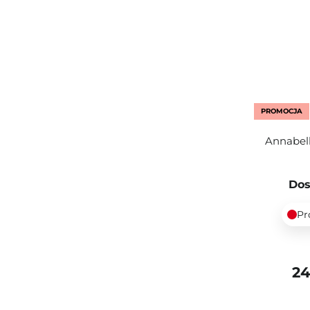
PROMOCJA
Annabell
Dos
Pr
24