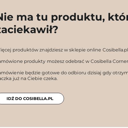
Nie ma tu produktu, któ
zaciekawił?
ięcej produktów znajdziesz w sklepie online Cosibella.p
amówione produkty możesz odebrać w Cosibella Corne
amówienie będzie gotowe do odbioru dzisiaj gdy otrzyma
aczka już na Ciebie czeka.
IDŹ DO COSIBELLA.PL