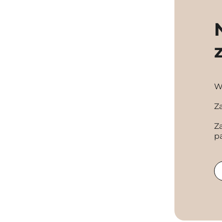
W
Z
Z
p