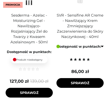
PROMOCJA
Sesderma - Azelac -
SVR - Sensifine AR Creme
Moisturizing Gel -
- Nawilżający Krem
Nawilżająco-
Zmniejszający
Rozjaśniający Żel do
Zaczerwienienia do Skóry
Twarzy z Kwasem
Naczynkowej - 40ml
Azelainowym - 50ml
Dostępność w punktach:
Dostępność w punktach:
Produkt niedostępny
86,00 zł
127,00 zł
139,00 zł
SPRAWDŹ
SPRAWDŹ