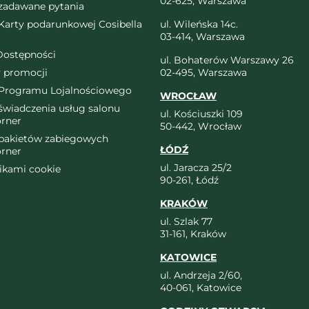
02-625, Warszawa
 zadawane pytania
arty podarunkowej Cosibella
ul. Wileńska 14c.
03-414, Warszawa
Dostępności
ul. Bohaterów Warszawy 26
 promocji
02-495, Warszawa
Programu Lojalnościowego
WROCŁAW
wiadczenia usług salonu
ul. Kościuszki 109
orner
50-442, Wrocław
pakietów zabiegowych
ŁÓDŹ
orner
ul. Jaracza 25/2
likami cookie
90-261, Łódź
KRAKÓW
ul. Szlak 77
31-161, Kraków
KATOWICE
ul. Andrzeja 2/60,
40-061, Katowice