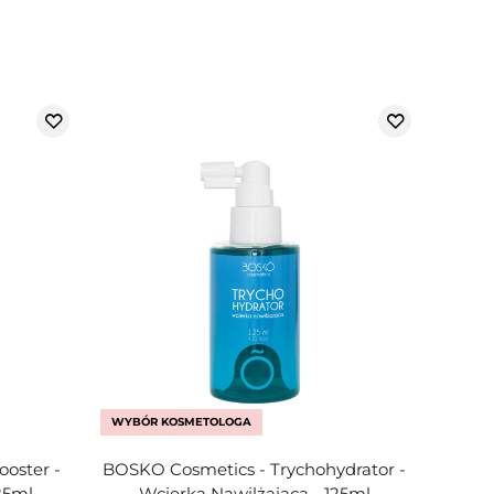
WYBÓR KOSMETOLOGA
oster -
BOSKO Cosmetics - Trychohydrator -
25ml
Wcierka Nawilżająca - 125ml