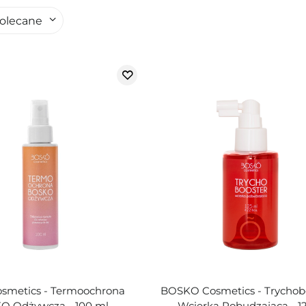
olecane
osmetics - Termoochrona
BOSKO Cosmetics - Trychobo
O Odżywcza - 100 ml
Wcierka Pobudzająca - 1