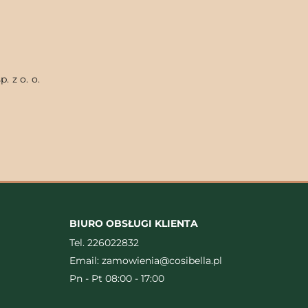
. z o. o.
BIURO OBSŁUGI KLIENTA
Tel.
226022832
Email:
zamowienia@cosibella.pl
Pn - Pt 08:00 - 17:00