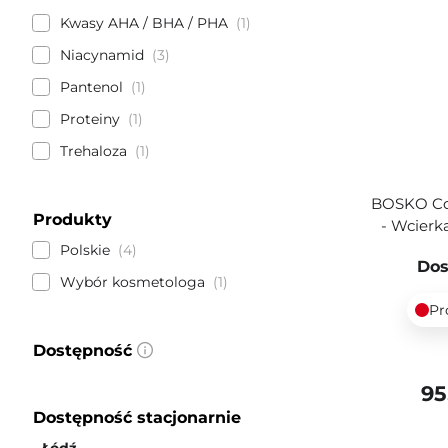
Kwasy AHA / BHA / PHA
1
Niacynamid
3
Pantenol
1
Proteiny
1
Trehaloza
1
BOSKO Cos
Produkty
- Wcierk
Polskie
4
Dos
Wybór kosmetologa
1
Pr
Dostępność
95
Dostępność stacjonarnie