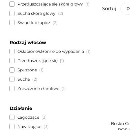
Przetłuszczająca się skóra głowy
1
Sortuj
P
Sucha skóra głowy
2
Świąd lub łupież
2
Rodzaj włosów
Osłabione/skłonne do wypadania
1
Przetłuszczające się
1
Spuszone
1
Suche
2
Zniszczone i łamliwe
1
Działanie
Łagodzące
3
Bosko C
Nawilżające
3
BOSK