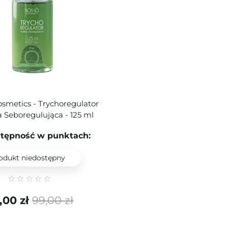
metics - Trychoregulator
a Seboregulująca - 125 ml
tępność w punktach:
odukt niedostępny
,00 zł
99,00 zł