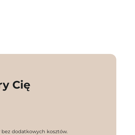
ry Cię
l
r bez dodatkowych kosztów.