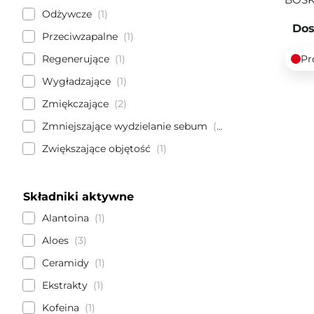
Odżywcze
1
Dos
Przeciwzapalne
1
Regenerujące
1
Pr
Wygładzające
1
Zmiękczające
2
Zmniejszające wydzielanie sebum
1
Zwiększające objętość
1
Składniki aktywne
Alantoina
1
Aloes
3
Ceramidy
1
Ekstrakty
1
Kofeina
1