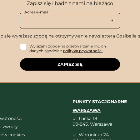
Zapisz się i bądź z nami na bieżąco
Adres e-mail
c się wyrażasz zgodę na otrzymywanie newslettera Cosibella sp
Wyrażam zgodę na przetwarzanie moich
danych zgodnie z
polityką prywatności
.
ZAPISZ SIĘ
PUNKTY STACJONARNE
WARSZAWA
ywatoności
ul. Łucka 18
00-845, Warszawa
i zwroty
ików cookies
ul. Woronicza 24