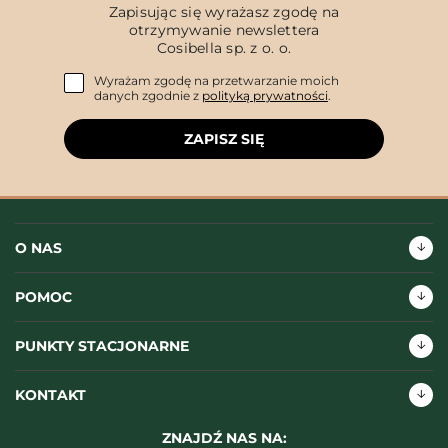
Zapisując się wyrażasz zgodę na
otrzymywanie newslettera
Cosibella sp. z o. o.
Wyrażam zgodę na przetwarzanie moich
danych zgodnie z
polityką prywatności
.
ZAPISZ SIĘ
O NAS
POMOC
PUNKTY STACJONARNE
KONTAKT
ZNAJDŹ NAS NA: