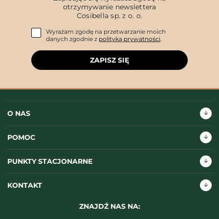
otrzymywanie newslettera
Cosibella sp. z o. o.
Wyrażam zgodę na przetwarzanie moich
danych zgodnie z
polityką prywatności
.
ZAPISZ SIĘ
O NAS
POMOC
PUNKTY STACJONARNE
KONTAKT
ZNAJDŹ NAS NA: