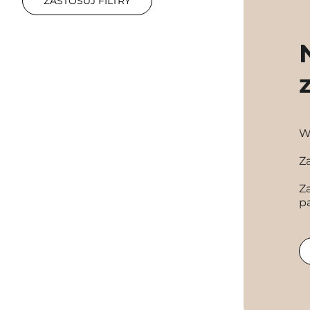
ZASTOSUJ FILTRY
W
Z
Z
p