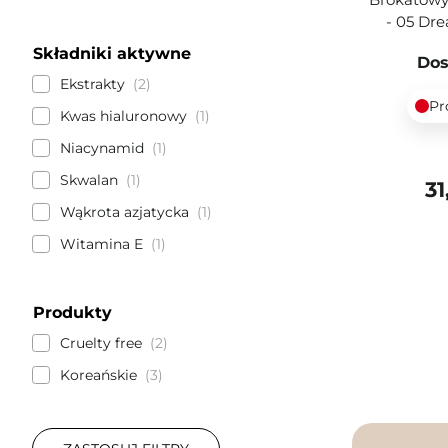
- 05 Dre
Składniki aktywne
Dos
Ekstrakty
2
Pr
Kwas hialuronowy
1
Niacynamid
1
Skwalan
1
31
Wąkrota azjatycka
1
Witamina E
1
Produkty
Cruelty free
2
Koreańskie
3