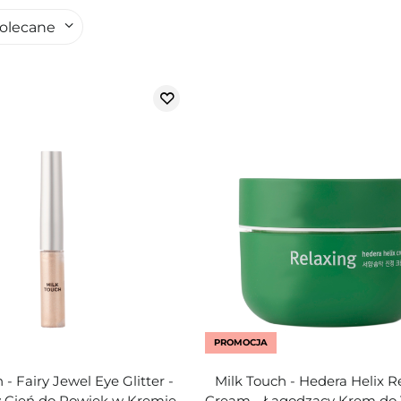
olecane
PROMOCJA
 - Fairy Jewel Eye Glitter -
Milk Touch - Hedera Helix R
 Cień do Powiek w Kremie
Cream - Łagodzący Krem do 