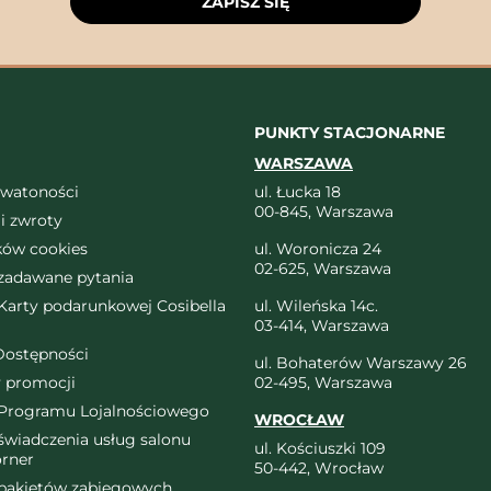
ZAPISZ SIĘ
PUNKTY STACJONARNE
WARSZAWA
ywatoności
ul. Łucka 18
00-845, Warszawa
i zwroty
ików cookies
ul. Woronicza 24
02-625, Warszawa
 zadawane pytania
arty podarunkowej Cosibella
ul. Wileńska 14c.
03-414, Warszawa
Dostępności
ul. Bohaterów Warszawy 26
 promocji
02-495, Warszawa
Programu Lojalnościowego
WROCŁAW
wiadczenia usług salonu
ul. Kościuszki 109
orner
50-442, Wrocław
pakietów zabiegowych