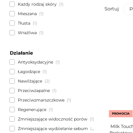
Każdy rodzaj skóry
1
Sortuj
P
Mieszana
1
Tłusta
1
Wrażliwa
1
Działanie
Antyoksydacyjne
1
Łagodzące
1
Nawilżające
2
Przeciwzapalne
1
Przeciwzmarszczkowe
1
Regenerujące
1
PROMOCJA
Zmniejszające widoczność porów
1
Milk Touch
Zmniejszające wydzielanie sebum
1
Brokatowy