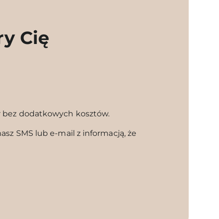
ry Cię
l
r bez dodatkowych kosztów.
sz SMS lub e-mail z informacją, że