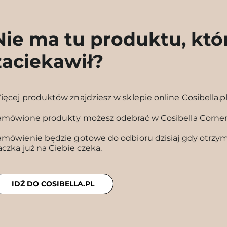
Nie ma tu produktu, któ
zaciekawił?
ięcej produktów znajdziesz w sklepie online Cosibella.p
amówione produkty możesz odebrać w Cosibella Corne
amówienie będzie gotowe do odbioru dzisiaj gdy otrzyma
aczka już na Ciebie czeka.
IDŹ DO COSIBELLA.PL