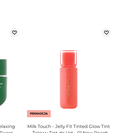
PROMOCJA
elaxing
Milk Touch - Jelly Fit Tinted Glow Tint
Twarzy -
- Żelowy Tint do Ust - 01 New Peach