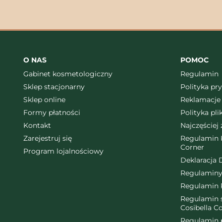
O NAS
POMOC
Gabinet kosmetologiczny
Regulamin
Sklep stacjonarny
Polityka pr
Sklep online
Reklamacje 
Formy płatności
Polityka pl
Kontakt
Najczęściej
Zarejestruj się
Regulamin K
Corner
Program lojalnościowy
Deklaracja 
Regulaminy
Regulamin 
Regulamin ś
Cosibella C
Regulamin 