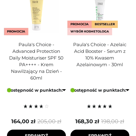
PROMOCJA
BESTSELLER
PROMOCJA
WYBÓR KOSMETOLOGA
Paula's Choice -
Paula's Choice - Azelaic
Advanced Protection
Acid Booster - Serum z
Daily Moisturiser SPF 50
10% Kwasem
PA++++ - Krem
Azelainowym - 30ml
Nawilżający na Dzień -
60ml
Dostępność w punktach:
Dostępność w punktach:
164,00 zł
205,00 zł
168,30 zł
198,00 zł
SPRAWDŹ
SPRAWDŹ