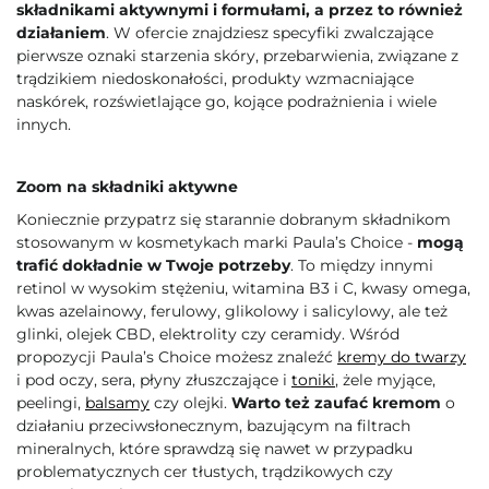
składnikami aktywnymi i formułami, a przez to również
działaniem
. W ofercie znajdziesz specyfiki zwalczające
pierwsze oznaki starzenia skóry, przebarwienia, związane z
trądzikiem niedoskonałości, produkty wzmacniające
naskórek, rozświetlające go, kojące podrażnienia i wiele
innych.
Zoom na składniki aktywne
Koniecznie przypatrz się starannie dobranym składnikom
stosowanym w kosmetykach marki Paula’s Choice -
mogą
trafić dokładnie w Twoje potrzeby
. To między innymi
retinol w wysokim stężeniu, witamina B3 i C, kwasy omega,
kwas azelainowy, ferulowy, glikolowy i salicylowy, ale też
glinki, olejek CBD, elektrolity czy ceramidy. Wśród
propozycji Paula’s Choice możesz znaleźć
kremy do twarzy
i pod oczy, sera, płyny złuszczające i
toniki
, żele myjące,
peelingi,
balsamy
czy olejki.
Warto też zaufać kremom
o
działaniu przeciwsłonecznym, bazującym na filtrach
mineralnych, które sprawdzą się nawet w przypadku
problematycznych cer tłustych, trądzikowych czy