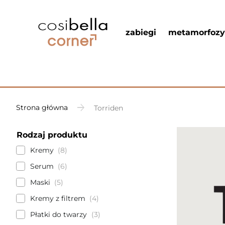
zabiegi
metamorfozy
Strona główna
Torriden
Rodzaj produktu
Kremy
8
Serum
6
Maski
5
Kremy z filtrem
4
Płatki do twarzy
3