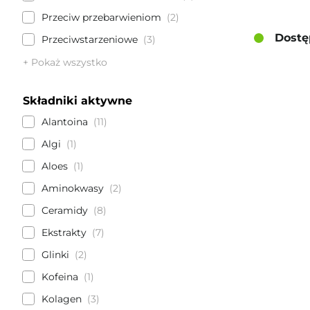
Przeciw przebarwieniom
2
Dostę
Przeciwstarzeniowe
3
+ Pokaż wszystko
Składniki aktywne
Alantoina
11
Algi
1
Aloes
1
Aminokwasy
2
Ceramidy
8
Ekstrakty
7
Glinki
2
Kofeina
1
Kolagen
3