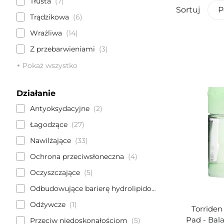
Tłusta
7
Sortuj
P
Trądzikowa
6
Wrażliwa
14
Z przebarwieniami
3
+ Pokaż wszystko
Działanie
Antyoksydacyjne
2
Łagodzące
27
Nawilżające
33
Ochrona przeciwsłoneczna
4
Oczyszczające
5
Odbudowujące barierę hydrolipidową
6
Odżywcze
1
Torriden
Pad - Bala
Przeciw niedoskonałościom
5