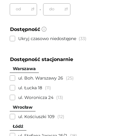
zł
zł
od
do
-
Dostępność
Ukryj czasowo niedostępne
33
Dostępność stacjonarnie
Warszawa
ul. Boh. Warszawy 26
25
ul. Łucka 18
11
ul. Woronicza 24
13
Wrocław
ul. Kościuszki 109
12
Łódź
ul. Stefana Jaracza 25/2
18