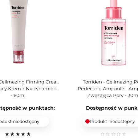
 Cellmazing Firming Cream
Torriden - Cellmazing P
ający Krem z Niacynamidem
Perfecting Ampoule - Am
- 60ml
Zwężająca Pory - 30m
tępność w punktach:
Dostępność w punk
odukt niedostępny
Produkt niedostępny