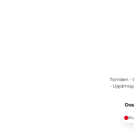
Torriden -
- Ujędrni
Dos
Pr