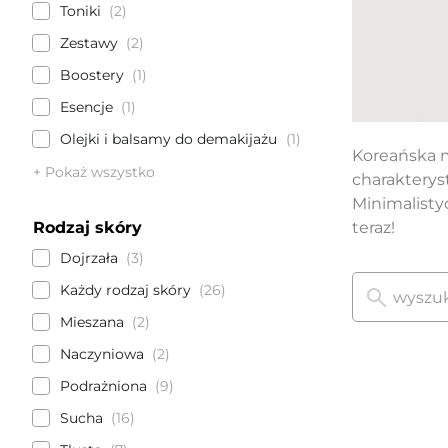
Toniki
2
Zestawy
2
Boostery
1
Esencje
1
Olejki i balsamy do demakijażu
1
Koreańska m
+ Pokaż wszystko
charakterys
Minimalisty
Rodzaj skóry
teraz!
Dojrzała
3
Każdy rodzaj skóry
26
Mieszana
2
Naczyniowa
2
Podrażniona
9
Sucha
16