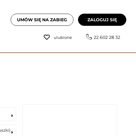
UMÓW SIĘ NA ZABIEG
ZALOGUJ SIĘ
22 602 28 32
ulubione
szki)