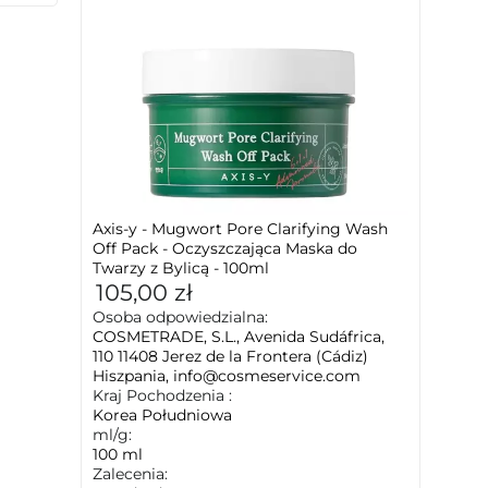
Axis-y - Mugwort Pore Clarifying Wash
Off Pack - Oczyszczająca Maska do
Twarzy z Bylicą - 100ml
105,00 zł
Osoba odpowiedzialna:
COSMETRADE, S.L., Avenida Sudáfrica,
110 11408 Jerez de la Frontera (Cádiz)
Hiszpania, info@cosmeservice.com
Kraj Pochodzenia :
Korea Południowa
ml/g:
100 ml
Zalecenia: