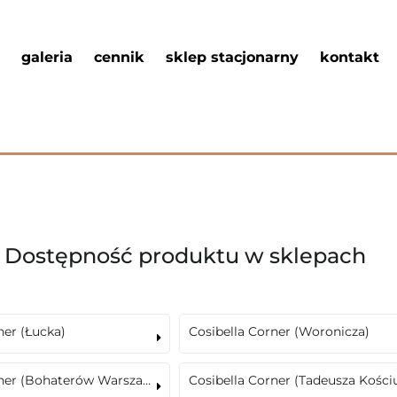
galeria
cennik
sklep stacjonarny
kontakt
Dostępność produktu w sklepach
ner (Łucka)
Cosibella Corner (Woronicza)
Cosibella Corner (Bohaterów Warszawy)
Cosibella Corner (Tadeusza Kościu