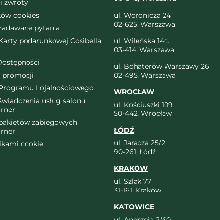
i zwroty
ików cookies
ul. Woronicza 24
02-625, Warszawa
 zadawane pytania
arty podarunkowej Cosibella
ul. Wileńska 14c.
03-414, Warszawa
Dostępności
ul. Bohaterów Warszawy 26
 promocji
02-495, Warszawa
Programu Lojalnościowego
WROCŁAW
wiadczenia usług salonu
ul. Kościuszki 109
orner
50-442, Wrocław
pakietów zabiegowych
ŁÓDŹ
orner
ul. Jaracza 25/2
likami cookie
90-261, Łódź
KRAKÓW
ul. Szlak 77
31-161, Kraków
KATOWICE
ul. Andrzeja 2/60,