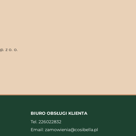
. z o. o.
BIURO OBSŁUGI KLIENTA
Tel.
226022832
Email:
zamowienia@cosibella.pl