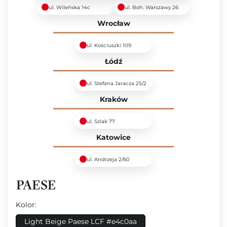
ul. Wileńska 14c
ul. Boh. Warszawy 26
Wrocław
ul. Kościuszki 109
Łódź
ul. Stefana Jaracza 25/2
Kraków
ul. Szlak 77
Katowice
ul. Andrzeja 2/60
Kolor:
Light Beige Paese LCF #e4c0aa