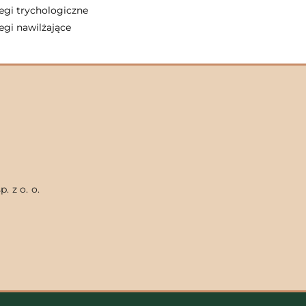
egi trychologiczne
egi nawilżające
. z o. o.