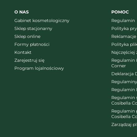
O NAS
POMOC
Gabinet kosmetologiczny
Regulamin
Sklep stacjonarny
Polityka pr
Sklep online
Reklamacje 
Formy płatności
Polityka pl
Kontakt
Najczęściej
Zarejestruj się
Regulamin K
Corner
Program lojalnościowy
Deklaracja 
Regulaminy
Regulamin 
Regulamin ś
Cosibella C
Regulamin 
Cosibella C
Zarządzaj p