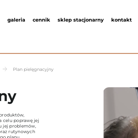
galeria
cennik
sklep stacjonarny
kontakt
Plan pielęgnacyjny
jny
 produktów,
 celu poprawę jej
iu jej problemów,
oraz rutynowych
ego planu