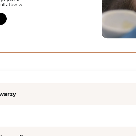
zultatów w
warzy