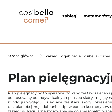
zabiegi
metamorfozy
Strona główna
Zabiegi w gabinecie Cosibella Corner
Plan pielęgnacy
Plan pielęgnacyjny to spersonalizowany zestaw zaleceń i
dostosowany do indywidualnych potrzeb skóry, mający na
kondycji i wyglądu. Dzięki analizie stanu skóry i określen
taki plan obejmuje dobranie odpowiednich kosmetyków 
zabiegów. Regularne stosowanie się do spersonalizowan