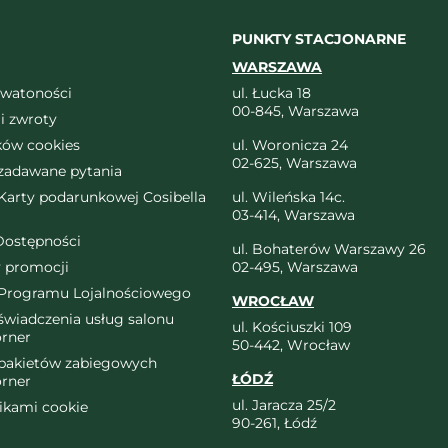
PUNKTY STACJONARNE
WARSZAWA
ywatoności
ul. Łucka 18
00-845, Warszawa
i zwroty
ików cookies
ul. Woronicza 24
02-625, Warszawa
 zadawane pytania
arty podarunkowej Cosibella
ul. Wileńska 14c.
03-414, Warszawa
Dostępności
ul. Bohaterów Warszawy 26
 promocji
02-495, Warszawa
Programu Lojalnościowego
WROCŁAW
wiadczenia usług salonu
ul. Kościuszki 109
orner
50-442, Wrocław
pakietów zabiegowych
ŁÓDŹ
orner
ul. Jaracza 25/2
likami cookie
90-261, Łódź