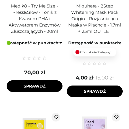
Medik8 - Try Me Size -
Miguhara - 2Step
Press&Glow - Tonik z
Whitening Mask Pack
Kwasem PHA i
Origin - Rozjaśniająca
Aktywatorem Enzymów
Maska w Płachcie - 1,7ml
Złuszczających - 30ml
+ 25ml OUTLET
Dostępność w punktach:
Dostępność w punktach:
Produkt niedostępny
70,00 zł
4,00 zł
15,00 zł
SPRAWDŹ
SPRAWDŹ