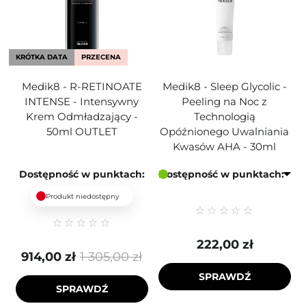
KRÓTKA DATA
PRZECENA
Medik8 - R-RETINOATE
Medik8 - Sleep Glycolic -
INTENSE - Intensywny
Peeling na Noc z
Krem Odmładzający -
Technologią
50ml OUTLET
Opóźnionego Uwalniania
Kwasów AHA - 30ml
Dostępność w punktach:
Dostępność w punktach:
Produkt niedostępny
222,00 zł
914,00 zł
1 305,00 zł
SPRAWDŹ
SPRAWDŹ