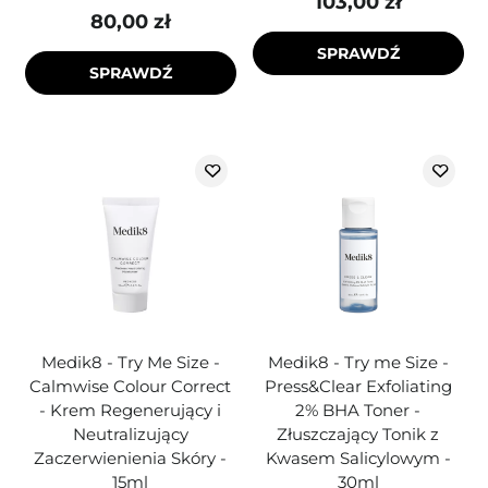
103,00 zł
80,00 zł
SPRAWDŹ
SPRAWDŹ
Medik8 - Try Me Size -
Medik8 - Try me Size -
Calmwise Colour Correct
Press&Clear Exfoliating
- Krem Regenerujący i
2% BHA Toner -
Neutralizujący
Złuszczający Tonik z
Zaczerwienienia Skóry -
Kwasem Salicylowym -
15ml
30ml