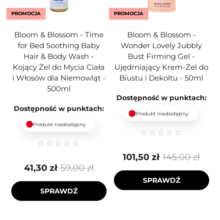
PROMOCJA
PROMOCJA
Bloom & Blossom - Time
Bloom & Blossom -
for Bed Soothing Baby
Wonder Lovely Jubbly
Hair & Body Wash -
Bust Firming Gel -
Kojący Żel do Mycia Ciała
Ujędrniający Krem-Żel do
i Włosów dla Niemowląt -
Biustu i Dekoltu - 50ml
500ml
Dostępność w punktach:
Dostępność w punktach:
Produkt niedostępny
Produkt niedostępny
101,50 zł
145,00 zł
41,30 zł
59,00 zł
SPRAWDŹ
SPRAWDŹ