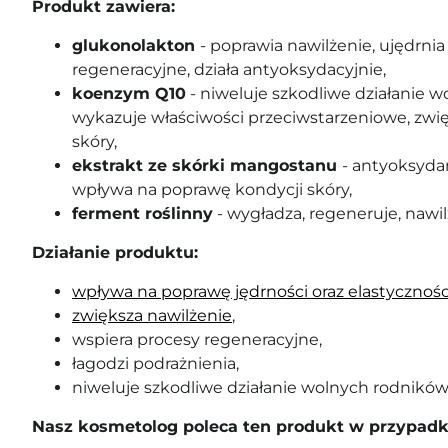
Produkt zawiera:
glukonolakton
- poprawia nawilżenie, ujędrnia
regeneracyjne, działa antyoksydacyjnie,
koenzym Q10
- niweluje szkodliwe działanie w
wykazuje właściwości przeciwstarzeniowe, zwi
skóry,
ekstrakt ze skórki mangostanu
- antyoksydan
wpływa na poprawę kondycji skóry,
ferment roślinny
- wygładza, regeneruje, nawil
Działanie produktu:
wpływa na poprawę jędrności oraz elastycznośc
zwiększa nawilżenie
,
wspiera procesy regeneracyjne,
łagodzi podrażnienia,
niweluje szkodliwe działanie wolnych rodników
Nasz kosmetolog poleca ten produkt w przypadk