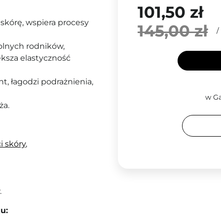
101,50 zł
 skórę, wspiera procesy
145,00 zł
/
olnych rodników,
ększa elastyczność
t, łagodzi podrażnienia,
w Ga
ża.
i skóry
,
.
u: