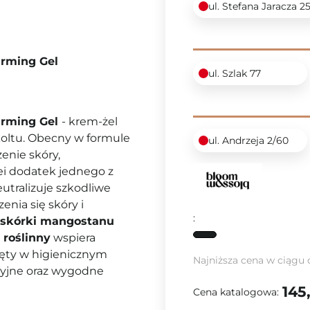
ul. Stefana Jaracza 2
irming Gel
ul. Szlak 77
irming Gel
- krem-żel
koltu. Obecny w formule
ul. Andrzeja 2/60
enie skóry,
lei dodatek jednego z
eutralizuje szkodliwe
enia się skóry i
:
e skórki mangostanu
 roślinny
wspiera
ięty w higienicznym
Najniższa cena w ciągu 
zyjne oraz wygodne
145
Cena katalogowa: