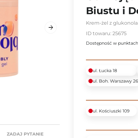
Biustu i D
Krem-żel z glukono
ID towaru:
25675
Dostępność w punktach
ul. Łucka 18
ul. Boh. Warszawy 2
ul. Kościuszki 109
ZADAJ PYTANIE