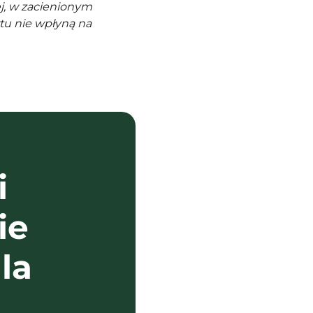
j, w zacienionym
tu nie wpłyną na
i
ie
la
?