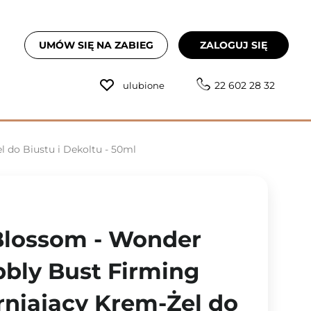
UMÓW SIĘ NA ZABIEG
ZALOGUJ SIĘ
22 602 28 32
ulubione
 do Biustu i Dekoltu - 50ml
Blossom - Wonder
bbly Bust Firming
drniający Krem-Żel do