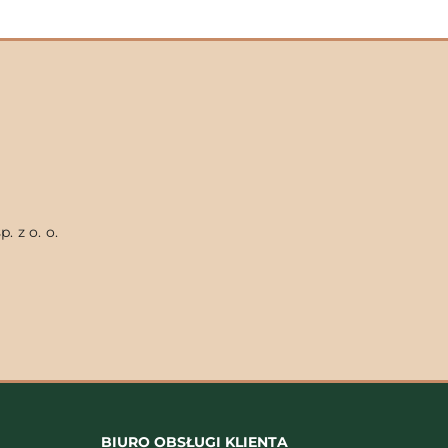
. z o. o.
BIURO OBSŁUGI KLIENTA