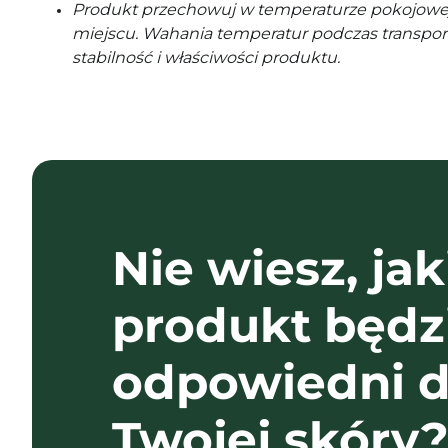
Produkt przechowuj w temperaturze pokojowe
miejscu. Wahania temperatur podczas transpor
stabilność i właściwości produktu.
Nie wiesz, jak
produkt będz
odpowiedni d
Twojej skóry