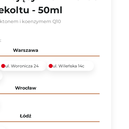
ekoltu - 50ml
laktonem i koenzymem Q10
:
Warszawa
ul. Woronicza 24
ul. Wileńska 14c
6
Wrocław
Łódź