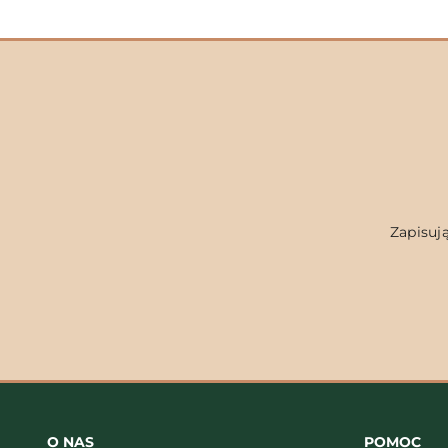
Zapisują
O NAS
POMOC