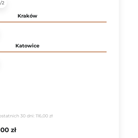
5/2
Kraków
Katowice
ostatnich 30 dni:
116,00 zł
,00 zł