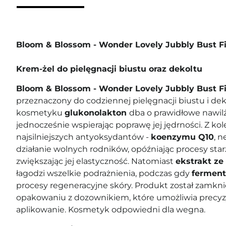
Bloom & Blossom - Wonder Lovely Jubbly Bust F
Krem-żel do pielęgnacji biustu oraz dekoltu
Bloom & Blossom - Wonder Lovely Jubbly Bust F
przeznaczony do codziennej pielęgnacji biustu i de
kosmetyku
glukonolakton
dba o prawidłowe nawilż
jednocześnie wspierając poprawę jej jędrności. Z ko
najsilniejszych antyoksydantów -
koenzymu Q10
, n
działanie wolnych rodników, opóźniając procesy starz
zwiększając jej elastyczność. Natomiast
ekstrakt z
łagodzi wszelkie podrażnienia, podczas gdy
ferment
procesy regeneracyjne skóry. Produkt został zamkn
opakowaniu z dozownikiem, które umożliwia precy
aplikowanie. Kosmetyk odpowiedni dla wegna.