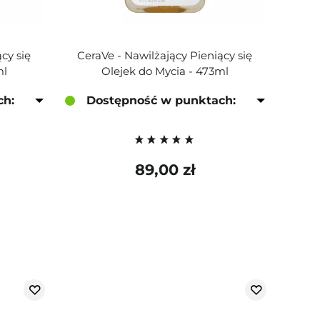
cy się
CeraVe - Nawilżający Pieniący się
ml
Olejek do Mycia - 473ml
ch:
Dostępność w punktach:
89,00 zł