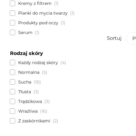
Kremy z filtrem
1
Pianki do mycia twarzy
1
Produkty pod oczy
1
Serum
1
Sortuj
P
Rodzaj skóry
Każdy rodzaj skóry
4
Normalna
5
Sucha
16
Tłusta
3
Trądzikowa
3
Wrażliwa
16
Z zaskórnikami
2