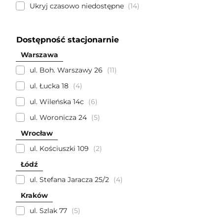
Ukryj czasowo niedostępne
14
Dostępność stacjonarnie
Warszawa
ul. Boh. Warszawy 26
11
ul. Łucka 18
4
ul. Wileńska 14c
6
ul. Woronicza 24
5
Wrocław
ul. Kościuszki 109
2
Łódź
ul. Stefana Jaracza 25/2
4
Kraków
ul. Szlak 77
5