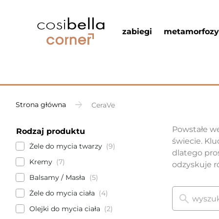
zabiegi
metamorfozy
Strona główna
CeraVe
Powstałe we
Rodzaj produktu
świecie. Kl
Żele do mycia twarzy
9
dlatego pro
Kremy
7
odzyskuje r
Balsamy / Masła
5
Żele do mycia ciała
4
Olejki do mycia ciała
2