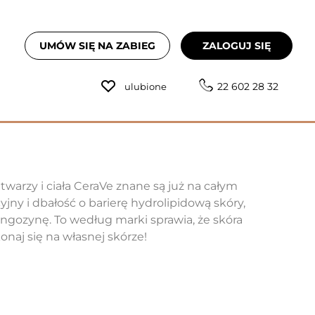
UMÓW SIĘ NA ZABIEG
ZALOGUJ SIĘ
22 602 28 32
ulubione
warzy i ciała CeraVe znane są już na całym
ny i dbałość o barierę hydrolipidową skóry,
fingozynę. To według marki sprawia, że skóra
naj się na własnej skórze!