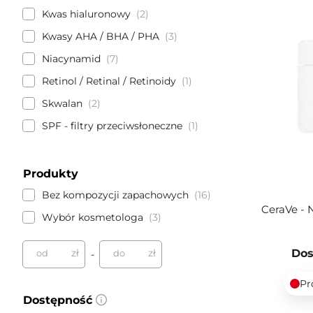
Kwas hialuronowy
2
Kwasy AHA / BHA / PHA
3
Niacynamid
7
Retinol / Retinal / Retinoidy
1
Skwalan
2
SPF - filtry przeciwsłoneczne
1
Produkty
Bez kompozycji zapachowych
16
CeraVe - 
Wybór kosmetologa
3
zł
zł
Dos
od
do
-
Pr
Dostępność