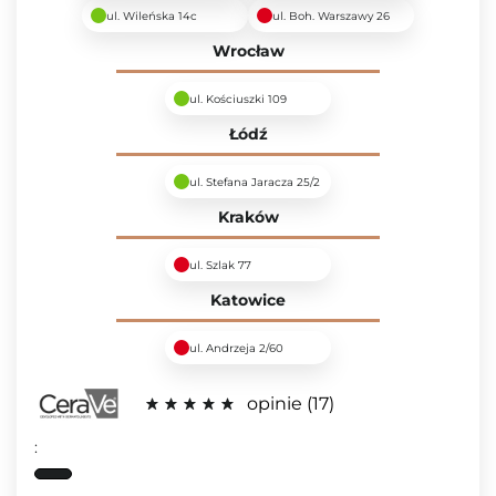
ul. Wileńska 14c
ul. Boh. Warszawy 26
Wrocław
ul. Kościuszki 109
Łódź
ul. Stefana Jaracza 25/2
Kraków
ul. Szlak 77
Katowice
ul. Andrzeja 2/60
opinie
17
: