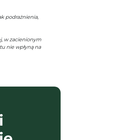
k podrażnienia,
j, w zacienionym
tu nie wpłyną na
i
ie