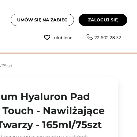
UMÓW SIĘ NA ZABIEG
ZALOGUJ SIĘ
22 602 28 32
ulubione
/75szt
dum Hyaluron Pad
 Touch - Nawilżające
Twarzy - 165ml/75szt
do twarzy usuwające martwy naskórek