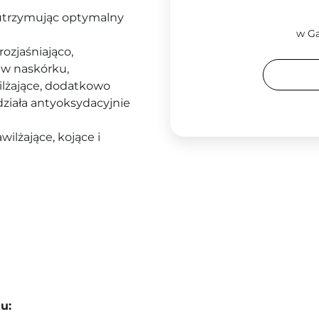
utrzymując optymalny
w Ga
rozjaśniająco,
 w naskórku,
ilżające, dodatkowo
działa antyoksydacyjnie
ilżające, kojące i
u: