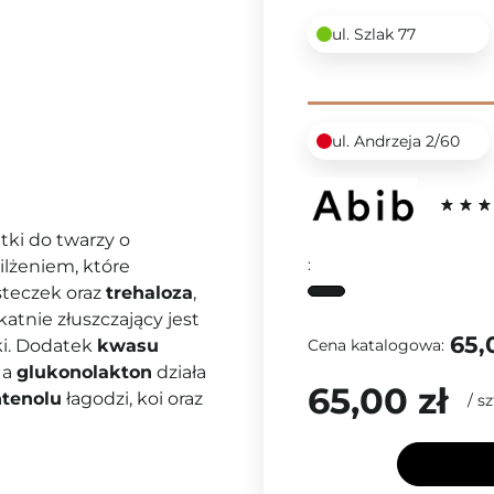
ul. Szlak 77
ul. Andrzeja 2/60
atki do twarzy o
:
lżeniem, które
steczek oraz
trehaloza
,
atnie złuszczający jest
65,
Cena katalogowa:
ki. Dodatek
kwasu
 a
glukonolakton
działa
65,00 zł
tenolu
łagodzi, koi oraz
/
sz