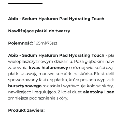
Abib - Sedum Hyaluron Pad Hydrating Touch
Nawilżające płatki do twarzy
Pojemność:
165ml/75szt.
Abib - Sedum Hyaluron Pad Hydrating Touch
- pł
wielopłaszczyznowym działaniu. Poza głębokim nawi
zapewnia
kwas hialuronowy
o różnej wielkości czą
płatki usuwają martwe komórki naskórka. Efekt delik
spowodowany fakturą płatka, która posiada wypust
bursztynowego
rozjaśnia i wyrównuje koloryt skóry,
nawilżająco i regulująco. Z kolei duet
alantoiny
i
pan
zmniejsza podrażnienia skóry.
Produkt zawiera: