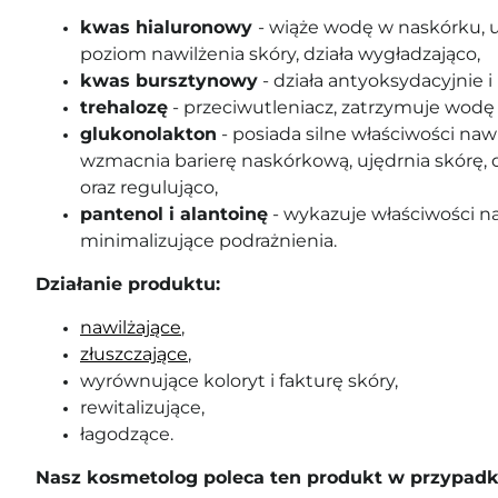
kwas hialuronowy
-
wiąże wodę w naskórku, 
poziom nawilżenia skóry, działa wygładzająco,
kwas bursztynowy
- działa antyoksydacyjnie i 
trehalozę
-
przeciwutleniacz, zatrzymuje wodę
glukonolakton
-
posiada silne właściwości naw
wzmacnia barierę naskórkową, ujędrnia skórę, 
oraz regulująco,
pantenol i alantoinę
-
wykazuje właściwości naw
minimalizujące podrażnienia.
Działanie produktu:
nawilżające
,
złuszczające
,
wyrównujące koloryt i fakturę skóry,
rewitalizujące,
łagodzące.
Nasz kosmetolog poleca ten produkt w przypadk