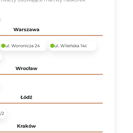
:
Warszawa
ul. Woronicza 24
ul. Wileńska 14c
6
Wrocław
Łódź
5/2
Kraków