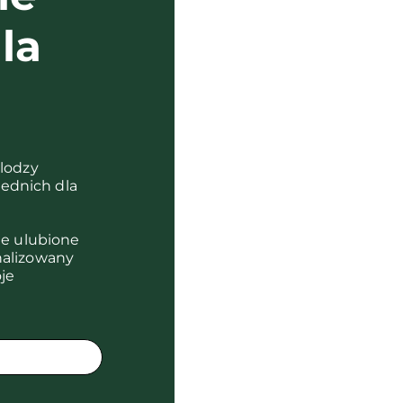
la
?
olodzy
ednich dla
je ulubione
nalizowany
je