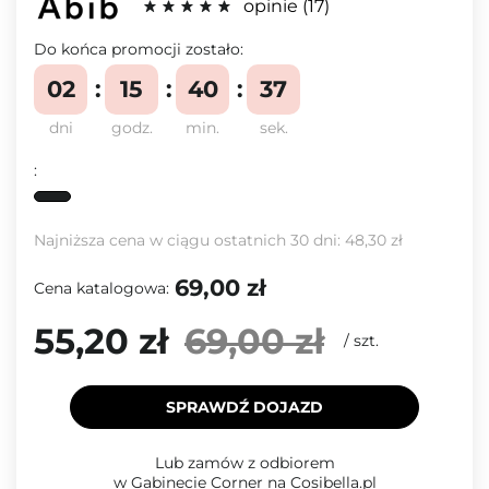
opinie
17
Do końca promocji zostało:
02
15
40
37
dni
godz.
min.
sek.
:
Najniższa cena w ciągu ostatnich 30 dni:
48,30 zł
69,00 zł
Cena katalogowa:
55,20 zł
69,00 zł
/
szt.
SPRAWDŹ DOJAZD
Lub zamów z odbiorem
w Gabinecie Corner na Cosibella.pl