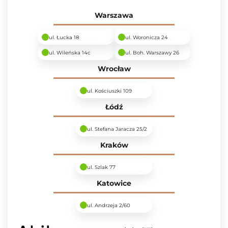
Warszawa
ul. Łucka 18
ul. Woronicza 24
ul. Wileńska 14c
ul. Boh. Warszawy 26
Wrocław
ul. Kościuszki 109
Łódź
ul. Stefana Jaracza 25/2
Kraków
ul. Szlak 77
Katowice
ul. Andrzeja 2/60