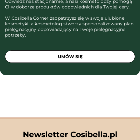
Odwiedź nas stacjonarnie, a nasi kosmetolodzy pomogą
Ci w doborze produktów odpowiednich dla Twojej cery.
W Cosibella Corner zaopatrzysz się w swoje ulubione
kosmetyki, a kosmetolog stworzy spersonalizowany plan
pielęgnacyjny odpowiadający na Twoje pielęgnacyjne
potrzeby.
UMÓW SIĘ
Newsletter Cosibella.pl