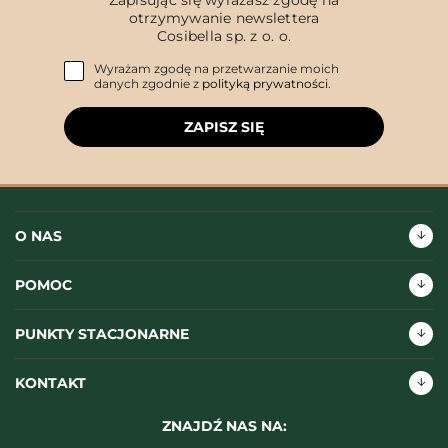
Zapisując się wyrażasz zgodę na
otrzymywanie newslettera
Cosibella sp. z o. o.
Wyrażam zgodę na przetwarzanie moich
danych zgodnie z
polityką prywatności
.
ZAPISZ SIĘ
O NAS
POMOC
PUNKTY STACJONARNE
KONTAKT
ZNAJDŹ NAS NA: