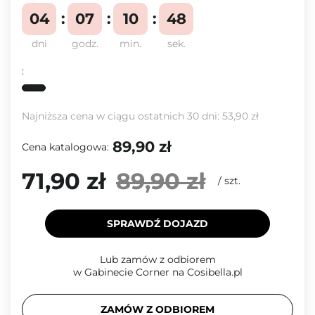
04
07
10
47
dni
godz.
min.
sek.
:
Najniższa cena w ciągu ostatnich 30 dni:
53,90 zł
89,90 zł
Cena katalogowa:
71,90 zł
89,90 zł
/
szt.
SPRAWDŹ DOJAZD
Lub zamów z odbiorem
w Gabinecie Corner na Cosibella.pl
ZAMÓW Z ODBIOREM