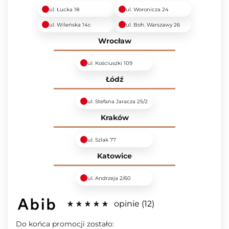
ul. Łucka 18
ul. Woronicza 24
ul. Wileńska 14c
ul. Boh. Warszawy 26
Wrocław
ul. Kościuszki 109
Łódź
ul. Stefana Jaracza 25/2
Kraków
ul. Szlak 77
Katowice
ul. Andrzeja 2/60
opinie
12
Do końca promocji zostało: