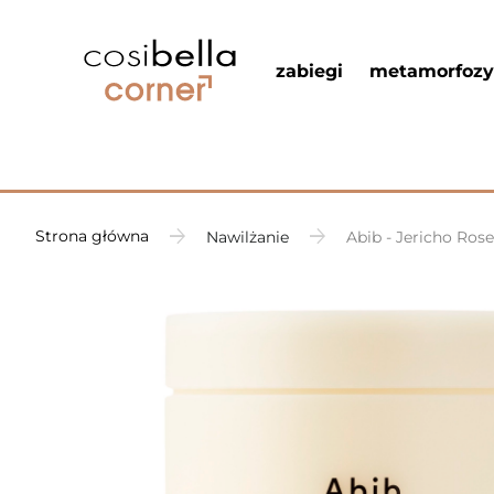
zabiegi
metamorfozy
Strona główna
Nawilżanie
Abib - Jericho Ros