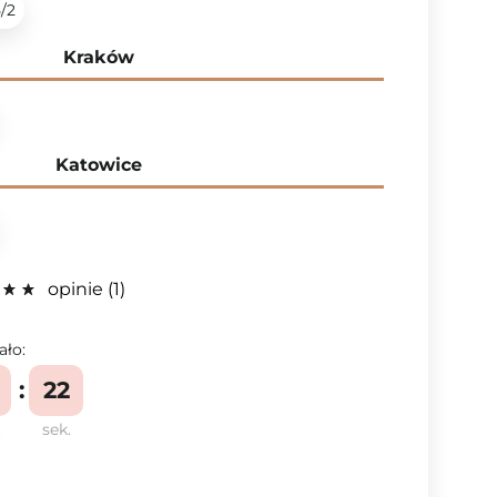
5/2
Kraków
Katowice
opinie
1
ało:
21
.
sek.