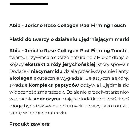
Abib - Jericho Rose Collagen Pad Firming Touch
Płatki do twarzy o działaniu ujędrniającym mark
Abib - Jericho Rose Collagen Pad Firming Touch
twarzy. Przywracają skórze naturalne pH oraz dbają o 
kojący
ekstrakt z róży jerychońskiej
, który spowaln
Dodatek
niacynamidu
działa przeciwzapalnie i ant
a
kolagen
skutecznie wygładza i uelastycznia skórę.
składzie
kompleks peptydów
odżywia i ujędrnia sk
widoczność zmarszczek. Działanie przeciwstarzeni
wzmacnia
adenozyna
mająca dodatkowo właściwośc
mogą być stosowane po umyciu twarzy, jako tonik 
skórę w formie maseczki.
Produkt zawiera: