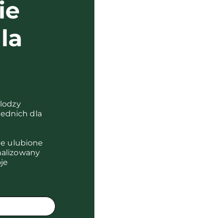
ie
la
?
olodzy
ednich dla
je ulubione
nalizowany
je