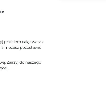
u:
yj płatkiem całą twarz z
nia możesz pozostawić
ą. Zajrzyj do naszego
ęcej.