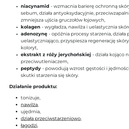
niacynamid
- wzmacnia barierę ochronną skóry
sebum, działa antyoksydacyjnie, przeciwzapalnie
zmniejsza ujścia gruczołów łojowych,
kolagen
- wygładza, nawilża i uelastycznia skór
adenozynę
- opóźnia procesy starzenia, dział
uelastyczniająco, przyspiesza regenerację skóry
koloryt,
ekstrakt z róży jerychońskiej
- działa kojąco n
przeciwutleniaczem,
peptydy
- powodują wzrost gęstości i jędrności
skutki starzenia się skóry.
Działanie produktu:
tonizuje,
nawilża
,
ujędrnia,
działa przeciwstarzeniowo
,
łagodzi
,