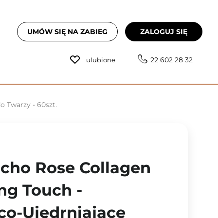
UMÓW SIĘ NA ZABIEG
ZALOGUJ SIĘ
22 602 28 32
ulubione
o Twarzy - 60szt.
richo Rose Collagen
ng Touch -
co-Ujędrniające