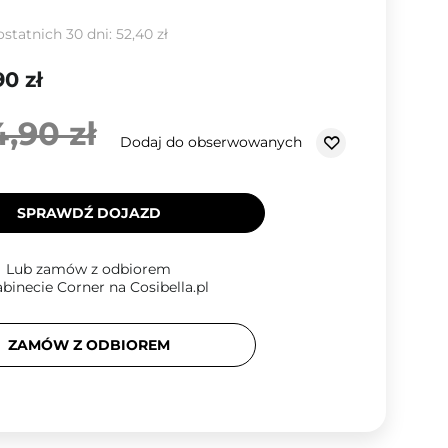
ostatnich 30 dni:
52,40 zł
90 zł
4,90 zł
Dodaj do obserwowanych
SPRAWDŹ DOJAZD
Lub zamów z odbiorem
binecie Corner na Cosibella.pl
ZAMÓW Z ODBIOREM