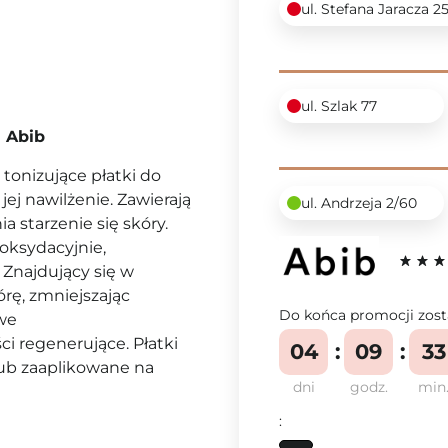
ul. Stefana Jaracza 2
ul. Szlak 77
i Abib
- tonizujące płatki do
jej nawilżenie. Zawierają
ul. Andrzeja 2/60
ia starzenie się skóry.
yoksydacyjnie,
 Znajdujący się w
órę, zmniejszając
Do końca promocji zost
owe
i regenerujące. Płatki
04
09
33
lub zaaplikowane na
dni
godz.
min
: