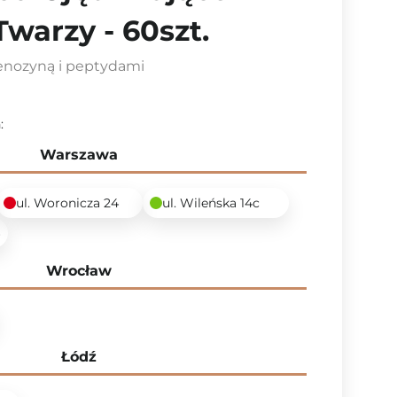
Twarzy - 60szt.
denozyną i peptydami
:
Warszawa
ul. Woronicza 24
ul. Wileńska 14c
6
Wrocław
Łódź