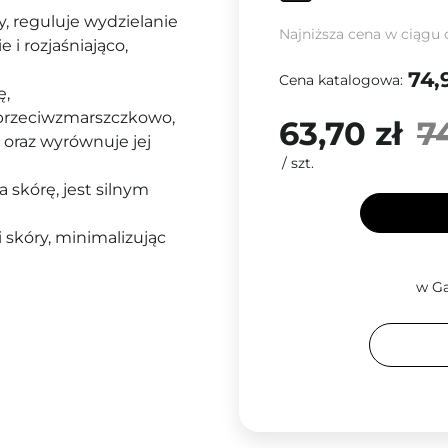
, reguluje wydzielanie
Najniższa cena w ciągu 
 i rozjaśniająco,
74,
Cena katalogowa:
ę,
a przeciwzmarszczkowo,
63,70 zł
7
 oraz wyrównuje jej
/
szt.
a skórę, jest silnym
 skóry, minimalizując
w Ga