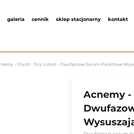
galeria
cennik
sklep stacjonarny
kontakt
cnemy - Dryzit - Dry Lotion - Dwufazowe Serum Punktowe Wysu
Acnemy - D
Dwufazow
Wysuszają
Dwufazowe serum pu