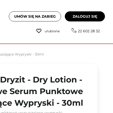
UMÓW SIĘ NA ZABIEG
ZALOGUJ SIĘ
22 602 28 32
ulubione
szające Wypryski - 30ml
ryzit - Dry Lotion -
e Serum Punktowe
ce Wypryski - 30ml
nktowe wysuszające wypryski