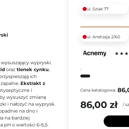
ul. Szlak 77
ski
ul. Andrzeja 2/60
wysuszający wypryski.
:
id
oraz
tlenek cynku
,
przyspieszają ich
 zapalne.
Ekstrakt z
86,
Cena katalogowa:
ntyseptyczne i
 aby wysuszyć zmianę
86,00 zł
ki i nałożyć na wyprysk.
/
sz
 opadnie na dno i
a na bardziej
 pH o wartości 6-6,5.