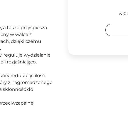
w Ga
, a także przyspiesza
cny w walce z
zach, dzięki czemu
,
, reguluje wydzielanie
 i rozjaśniająco,
kóry redukując ilość
kóry z nagromadzonego
sza skłonność do
przeciwzapalne,