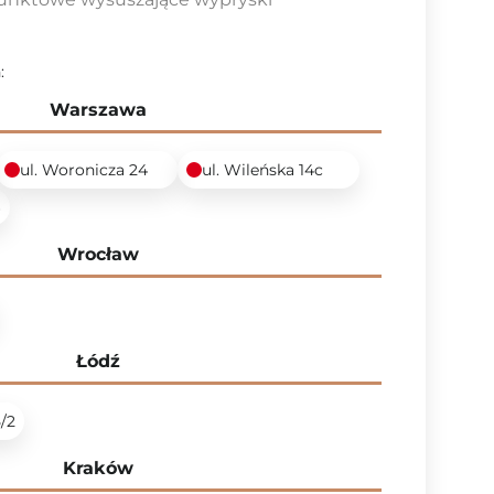
:
Warszawa
ul. Woronicza 24
ul. Wileńska 14c
6
Wrocław
Łódź
5/2
Kraków