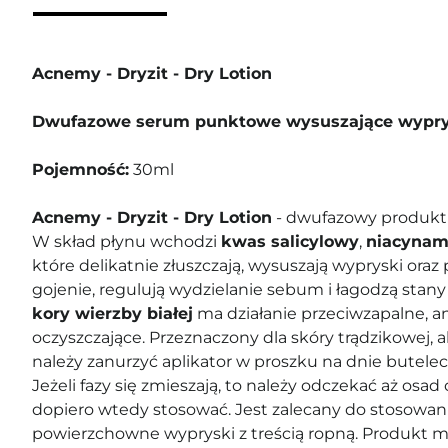
Acnemy - Dryzit - Dry Lotion
Dwufazowe serum punktowe wysuszające wypry
Pojemność:
30ml
Acnemy - Dryzit - Dry Lotion
- dwufazowy produkt 
W skład płynu wchodzi
kwas salicylowy
,
niacynam
które delikatnie złuszczają, wysuszają wypryski oraz 
gojenie, regulują wydzielanie sebum i łagodzą stany
kory wierzby białej
ma działanie przeciwzapalne, a
oczyszczające. Przeznaczony dla skóry trądzikowej,
należy zanurzyć aplikator w proszku na dnie butelecz
Jeżeli fazy się zmieszają, to należy odczekać aż osad
dopiero wtedy stosować. Jest zalecany do stosowani
powierzchowne wypryski z treścią ropną. Produkt ma