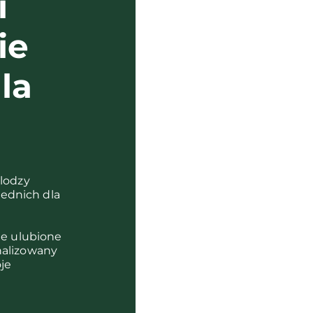
i
ie
la
?
olodzy
ednich dla
je ulubione
nalizowany
je