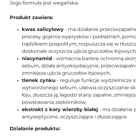
Jego formuła jest wegańska.
Produkt zawiera:
kwas salicylowy
- ma działanie przeciwzapalne
procesy gojenia wyprysków i podrażnień, pomo
trądzikiem pospolitym, rozpuszcza się w tłuszc
doskonale oczyszcza ujścia gruczołów łojowych
niacynamid
- wzmacnia barierę ochronną skóry
sebum, działa antyoksydacyjnie, przeciwzapalnie
zmniejsza ujścia gruczołów łojowych,
tlenek cynku
- reguluje funkcje wydzielnicze s
wytworzonego sebum, ułatwia oczyszczanie s
łoju, złuszcza ją, łagodzi stany zapalne, zmniej
powstawania zaskórników,
ekstrakt z kory wierzby białej
- ma działanie 
antyseptyczne, oczyszczające i złuszczające.
Działanie produktu: