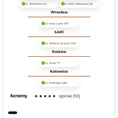
ul. Wileńska 14c
ul. Boh. Warszawy 26
Wrocław
ul. Kościuszki 109
Łódź
ul. Stefana Jaracza 25/2
Kraków
ul. Szlak 77
Katowice
ul. Andrzeja 2/60
opinie
10
: