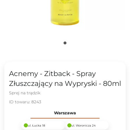
Acnemy - Zitback - Spray
Złuszczający na Wypryski - 80ml
Sprej na trądzik
ID towaru:
8243
Warszawa
ul. Łucka 18
ul. Woronicza 24