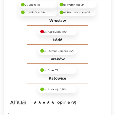
ul. Łucka 18
ul. Woronicza 24
ul. Wileńska 14c
ul. Boh. Warszawy 26
Wrocław
ul. Kościuszki 109
Łódź
ul. Stefana Jaracza 25/2
Kraków
ul. Szlak 77
Katowice
ul. Andrzeja 2/60
opinie
9
: