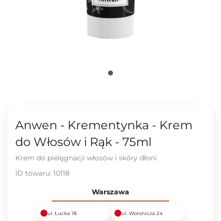
Anwen - Krementynka - Krem
do Włosów i Rąk - 75ml
Krem do pielęgnacji włosów i skóry dłoni
ID towaru:
10118
Warszawa
ul. Łucka 18
ul. Woronicza 24