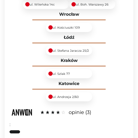
ul. Wileńska 14c
ul. Boh. Warszawy 26
Wrocław
ul. Kościuszki 109
Łódź
ul. Stefana Jaracza 25/2
Kraków
ul. Szlak 77
Katowice
ul. Andrzeja 2/60
opinie
3
: