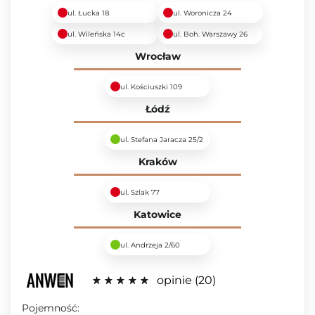
ul. Łucka 18
ul. Woronicza 24
ul. Wileńska 14c
ul. Boh. Warszawy 26
Wrocław
ul. Kościuszki 109
Łódź
ul. Stefana Jaracza 25/2
Kraków
ul. Szlak 77
Katowice
ul. Andrzeja 2/60
opinie
20
Pojemność: