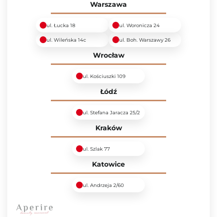
Warszawa
ul. Łucka 18
ul. Woronicza 24
ul. Wileńska 14c
ul. Boh. Warszawy 26
Wrocław
ul. Kościuszki 109
Łódź
ul. Stefana Jaracza 25/2
Kraków
ul. Szlak 77
Katowice
ul. Andrzeja 2/60