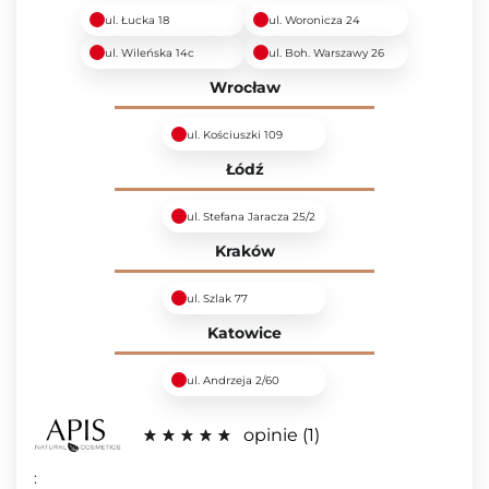
ul. Łucka 18
ul. Woronicza 24
ul. Wileńska 14c
ul. Boh. Warszawy 26
Wrocław
ul. Kościuszki 109
Łódź
ul. Stefana Jaracza 25/2
Kraków
ul. Szlak 77
Katowice
ul. Andrzeja 2/60
opinie
1
: