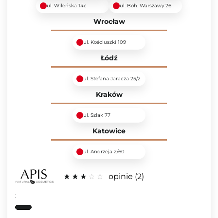
ul. Wileńska 14c
ul. Boh. Warszawy 26
Wrocław
ul. Kościuszki 109
Łódź
ul. Stefana Jaracza 25/2
Kraków
ul. Szlak 77
Katowice
ul. Andrzeja 2/60
opinie
2
: