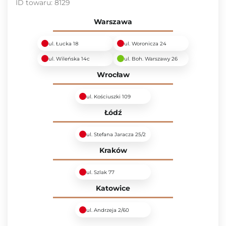
ID towaru:
8129
Warszawa
ul. Łucka 18
ul. Woronicza 24
ul. Wileńska 14c
ul. Boh. Warszawy 26
Wrocław
ul. Kościuszki 109
Łódź
ul. Stefana Jaracza 25/2
Kraków
ul. Szlak 77
Katowice
ul. Andrzeja 2/60