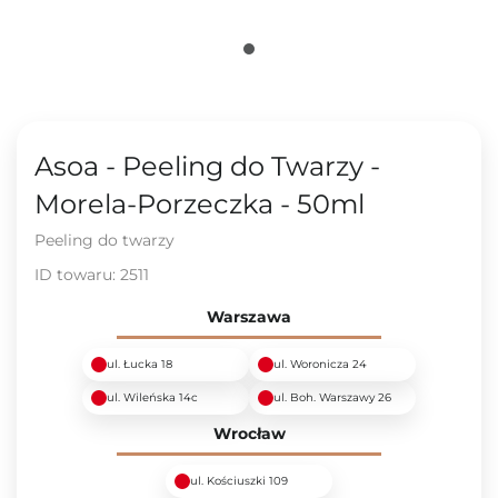
Asoa - Peeling do Twarzy -
Morela-Porzeczka - 50ml
Peeling do twarzy
ID towaru:
2511
Warszawa
ul. Łucka 18
ul. Woronicza 24
ul. Wileńska 14c
ul. Boh. Warszawy 26
Wrocław
ul. Kościuszki 109