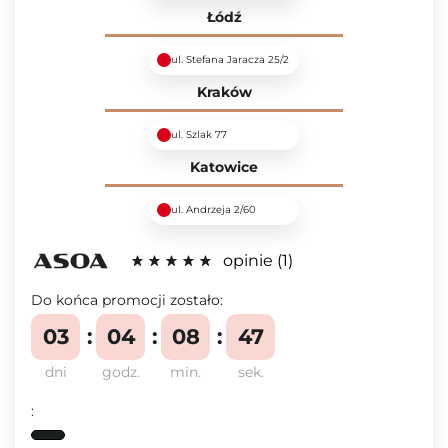
Łódź
ul. Stefana Jaracza 25/2
Kraków
ul. Szlak 77
Katowice
ul. Andrzeja 2/60
opinie
1
Do końca promocji zostało:
03
04
08
46
dni
godz.
min.
sek.
: