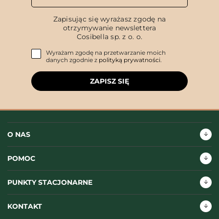
Zapisując się wyrażasz zgodę na
otrzymywanie newslettera
Cosibella sp. z o. o.
Wyrażam zgodę na przetwarzanie moich
danych zgodnie z
polityką prywatności
.
ZAPISZ SIĘ
O NAS
POMOC
PUNKTY STACJONARNE
KONTAKT