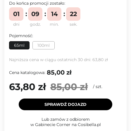
Do końca promocji zostało:
01
09
14
22
dni
godz.
min.
sek.
Pojemność:
65ml
100ml
Najniższa cena w ciągu ostatnich 30 dni:
63,80 zł
85,00 zł
Cena katalogowa:
63,80 zł
85,00 zł
/
szt.
SPRAWDŹ DOJAZD
Lub zamów z odbiorem
w Gabinecie Corner na Cosibella.pl