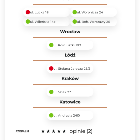
ul. Łucka 18
ul. Woronicza 24
ul. Wileńska 14c
ul. Boh. Warszawy 26
Wrocław
ul. Kościuszki 109
Łódź
ul. Stefana Jaracza 25/2
Kraków
ul. Szlak 77
Katowice
ul. Andrzeja 2/60
opinie
2