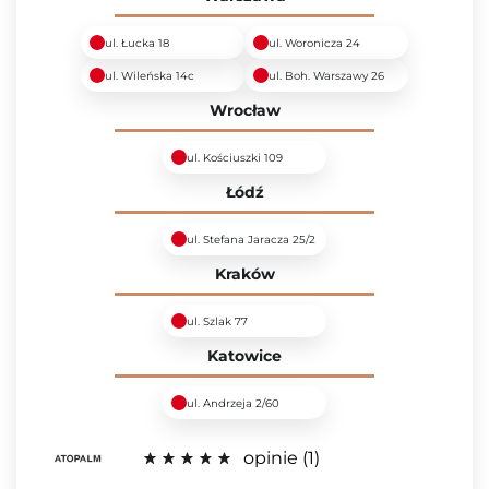
ul. Łucka 18
ul. Woronicza 24
ul. Wileńska 14c
ul. Boh. Warszawy 26
Wrocław
ul. Kościuszki 109
Łódź
ul. Stefana Jaracza 25/2
Kraków
ul. Szlak 77
Katowice
ul. Andrzeja 2/60
opinie
1