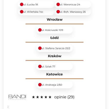
ul. Łucka 18
ul. Woronicza 24
ul. Wileńska 14c
ul. Boh. Warszawy 26
Wrocław
ul. Kościuszki 109
Łódź
ul. Stefana Jaracza 25/2
Kraków
ul. Szlak 77
Katowice
ul. Andrzeja 2/60
opinie
29
: