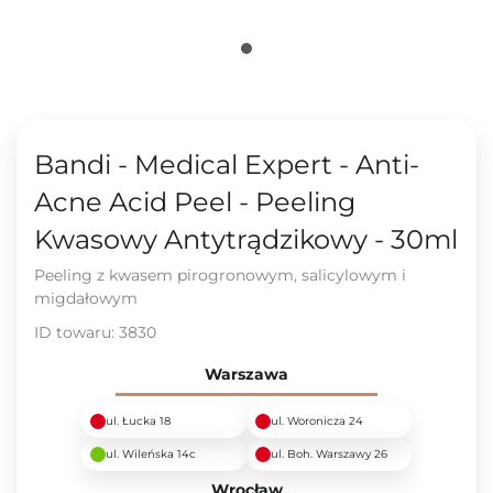
Bandi - Medical Expert - Anti-
Acne Acid Peel - Peeling
Kwasowy Antytrądzikowy - 30ml
Peeling z kwasem pirogronowym, salicylowym i
migdałowym
ID towaru:
3830
Warszawa
ul. Łucka 18
ul. Woronicza 24
ul. Wileńska 14c
ul. Boh. Warszawy 26
Wrocław