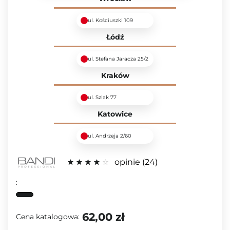
ul. Kościuszki 109
Łódź
ul. Stefana Jaracza 25/2
Kraków
ul. Szlak 77
Katowice
ul. Andrzeja 2/60
opinie
24
:
62,00 zł
Cena katalogowa: