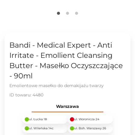
Bandi - Medical Expert - Anti
Irritate - Emollient Cleansing
Butter - Masełko Oczyszczające
- 90ml
Emolientowe masełko do demakijażu twarzy
ID towaru:
4480
Warszawa
ul. Łucka 18
ul. Woronicza 24
ul. Wileńska 14c
ul. Boh. Warszawy 26