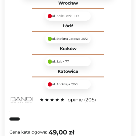
Wrocław
ul. Kościuszki 109
Łódź
ul. Stefana Jaracza 25/2
Kraków
ul. Szlak 77
Katowice
ul. Andrzeja 2/60
opinie
205
:
49,00 zł
Cena katalogowa: