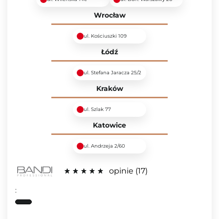
Wrocław
ul. Kościuszki 109
Łódź
ul. Stefana Jaracza 25/2
Kraków
ul. Szlak 77
Katowice
ul. Andrzeja 2/60
opinie
17
: