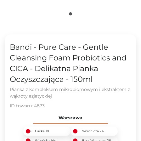
Bandi - Pure Care - Gentle
Cleansing Foam Probiotics and
CICA - Delikatna Pianka
Oczyszczająca - 150ml
Pianka z kompleksem mikrobiomowym i ekstraktem z
wąkroty azjatyckiej
ID towaru:
4873
Warszawa
ul. Łucka 18
ul. Woronicza 24
ul. Wileńska 14c
ul. Boh. Warszawy 26