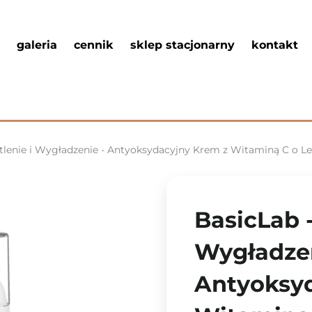
galeria
cennik
sklep stacjonarny
kontakt
tlenie i Wygładzenie - Antyoksydacyjny Krem z Witaminą C o Lek
BasicLab -
Wygładzen
Antyoksy