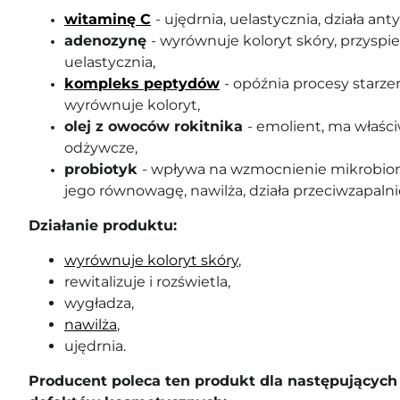
witaminę C
- ujędrnia, uelastycznia, działa an
adenozynę
- wyrównuje koloryt skóry, przyspie
uelastycznia,
kompleks peptydów
- opóźnia procesy starzeni
wyrównuje koloryt,
olej z owoców rokitnika
- emolient, ma właści
odżywcze,
probiotyk
- wpływa na wzmocnienie mikrobiom
jego równowagę, nawilża, działa przeciwzapalni
Działanie produktu:
wyrównuje koloryt skóry
,
rewitalizuje i rozświetla,
wygładza,
nawilża
,
ujędrnia.
Producent poleca ten produkt dla następujących 