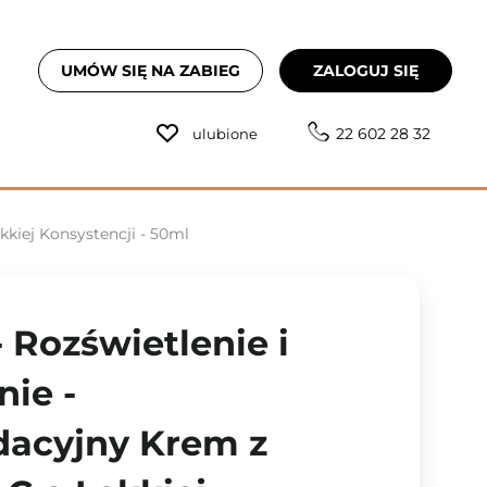
UMÓW SIĘ NA ZABIEG
ZALOGUJ SIĘ
22 602 28 32
ulubione
kiej Konsystencji - 50ml
 Rozświetlenie i
ie -
dacyjny Krem z