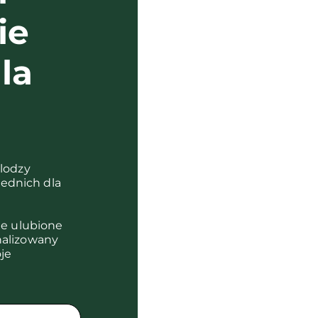
ie
la
?
olodzy
ednich dla
je ulubione
nalizowany
je