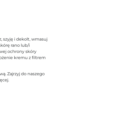
, szyję i dekolt, wmasuj
kórę rano lub/i
wej ochrony skóry
ożenie kremu z filtrem
ą. Zajrzyj do naszego
ęcej.