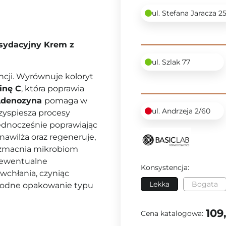
ul. Stefana Jaracza 2
ksydacyjny Krem z
ul. Szlak 77
ncji. Wyrównuje koloryt
inę C
, która poprawia
denozyna
pomaga w
ul. Andrzeja 2/60
rzyspiesza procesy
 jednocześnie poprawiając
nawilża oraz regeneruje,
zmacnia mikrobiom
i ewentualne
Konsystencja:
wchłania, czyniąc
Lekka
Bogata
godne opakowanie typu
109
Cena katalogowa: