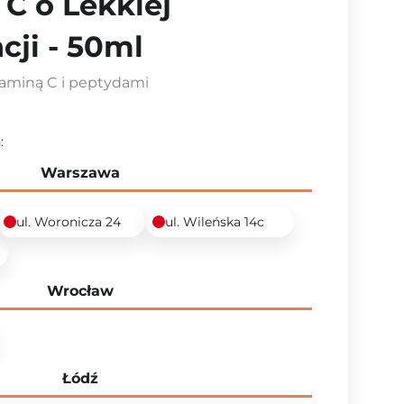
C o Lekkiej
cji - 50ml
taminą C i peptydami
:
Warszawa
ul. Woronicza 24
ul. Wileńska 14c
6
Wrocław
Łódź