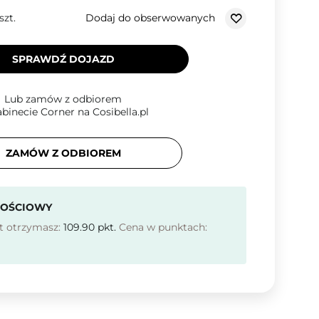
Dodaj do obserwowanych
szt.
SPRAWDŹ DOJAZD
Lub zamów z odbiorem
binecie Corner na Cosibella.pl
ZAMÓW Z ODBIOREM
NOŚCIOWY
t otrzymasz:
109.90
pkt.
Cena w punktach: