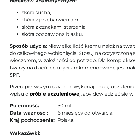
defektów kosmetycznych:
skóra sucha,
skóra z przebarwieniami,
skóra z oznakami starzenia,
skóra pozbawiona blasku.
Sposób użycia:
Niewielką ilość kremu nałóż na twarz
do całkowitego wchłonięcia. Stosuj na oczyszczoną s
wieczorem, w zależności od potrzeb. Dla komplekso
twarzy na dzień, po użyciu rekomendowane jest nał
SPF.
Przed pierwszym użyciem wykonaj próbę uczuleniow
wpisu o
próbie uczuleniowej
, aby dowiedzieć się wi
Pojemność:
50 ml
Data ważności:
6 miesięcy od otwarcia.
Kraj pochodzenia:
Polska.
Wskazówki: