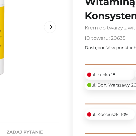
Witaminą 
Konsysten
Krem do twarzy z wi
ID towaru:
20635
Dostępność w punktach
ul. Łucka 18
ul. Boh. Warszawy 2
ul. Kościuszki 109
ZADAJ PYTANIE