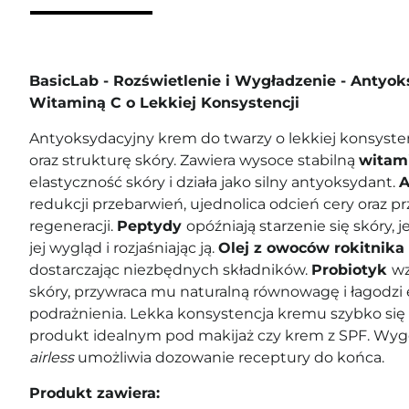
BasicLab - Rozświetlenie i Wygładzenie - Antyo
Witaminą C o Lekkiej Konsystencji
Antyoksydacyjny krem do twarzy o lekkiej konsyste
oraz strukturę skóry. Zawiera wysoce stabilną
witam
elastyczność skóry i działa jako silny antyoksydant.
A
redukcji przebarwień, ujednolica odcień cery oraz p
regeneracji.
Peptydy
opóźniają starzenie się skóry,
jej wygląd i rozjaśniając ją.
Olej z owoców rokitnika
dostarczając niezbędnych składników.
Probiotyk
w
skóry, przywraca mu naturalną równowagę i łagodz
podrażnienia. Lekka konsystencja kremu szybko się 
produkt idealnym pod makijaż czy krem z SPF. Wy
airless
umożliwia dozowanie receptury do końca.
Produkt zawiera: