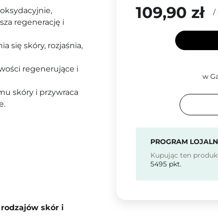
109,90 zł
tyoksydacyjnie,
/
sza regenerację i
a się skóry, rozjaśnia,
wości regenerujące i
w Ga
u skóry i przywraca
e.
PROGRAM LOJAL
Kupując ten produk
5495
pkt.
rodzajów skór i