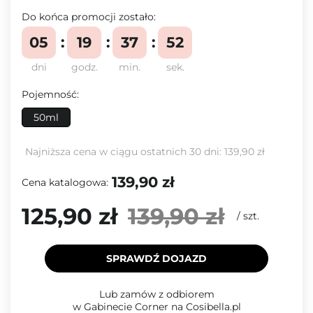
Do końca promocji zostało:
05
19
37
51
dni
godz.
min.
sek.
Pojemność:
50ml
Najniższa cena w ciągu ostatnich 30 dni:
139,90 zł
139,90 zł
Cena katalogowa:
125,90 zł
139,90 zł
/
szt.
SPRAWDŹ DOJAZD
Lub zamów z odbiorem
w Gabinecie Corner na Cosibella.pl