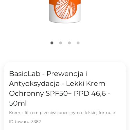
BasicLab - Prewencja i
Antyoksydacja - Lekki Krem
Ochronny SPF50+ PPD 46,6 -
50ml
Krem z filtrem przeciwsłonecznym o lekkiej formule
ID towaru:
3382