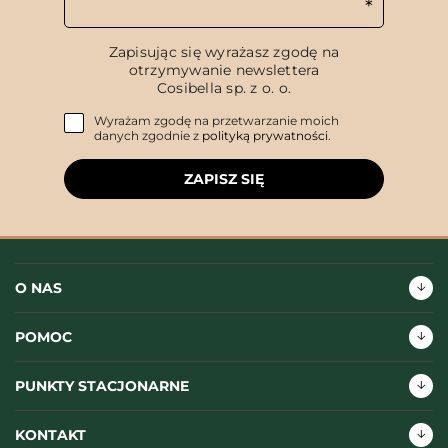
Zapisując się wyrażasz zgodę na
otrzymywanie newslettera
Cosibella sp. z o. o.
Wyrażam zgodę na przetwarzanie moich
danych zgodnie z
polityką prywatności
.
ZAPISZ SIĘ
O NAS
POMOC
PUNKTY STACJONARNE
KONTAKT