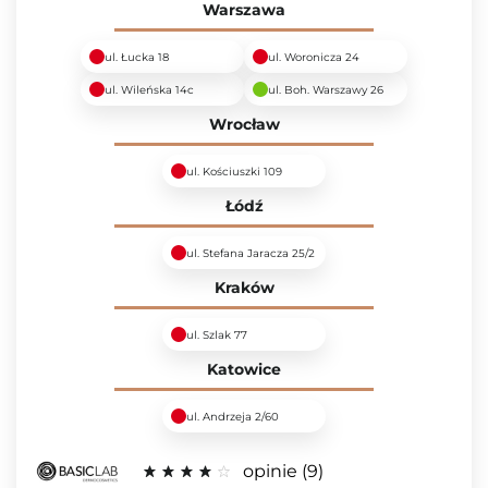
Warszawa
ul. Łucka 18
ul. Woronicza 24
ul. Wileńska 14c
ul. Boh. Warszawy 26
Wrocław
ul. Kościuszki 109
Łódź
ul. Stefana Jaracza 25/2
Kraków
ul. Szlak 77
Katowice
ul. Andrzeja 2/60
opinie
9