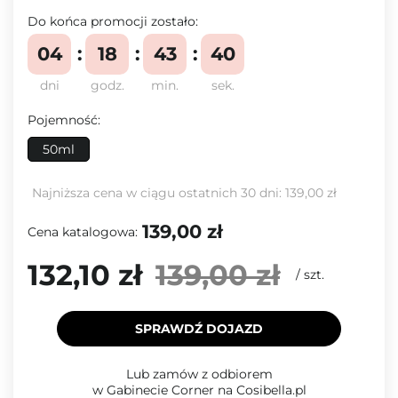
Do końca promocji zostało:
04
18
43
39
dni
godz.
min.
sek.
Pojemność:
50ml
Najniższa cena w ciągu ostatnich 30 dni:
139,00 zł
139,00 zł
Cena katalogowa:
132,10 zł
139,00 zł
/
szt.
SPRAWDŹ DOJAZD
Lub zamów z odbiorem
w Gabinecie Corner na Cosibella.pl