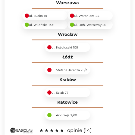
Warszawa
ul. Łucka 18
ul. Woronicza 24
ul. Wileńska 14c
ul. Boh. Warszawy 26
Wrocław
ul. Kościuszki 109
Łódź
ul. Stefana Jaracza 25/2
Kraków
ul. Szlak 77
Katowice
ul. Andrzeja 2/60
opinie
14