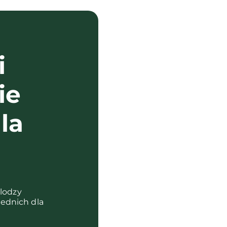
i
ie
la
?
olodzy
ednich dla