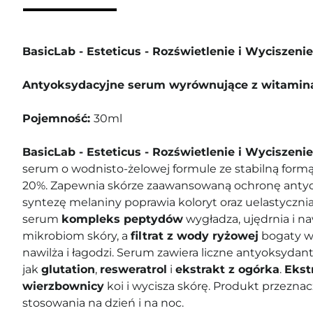
BasicLab - Esteticus - Rozświetlenie i Wyciszenie
Antyoksydacyjne serum wyrównujące z witamin
Pojemność:
30ml
BasicLab - Esteticus - Rozświetlenie i Wyciszeni
serum o wodnisto-żelowej formule ze stabilną form
20%. Zapewnia skórze zaawansowaną ochronę anty
syntezę melaniny poprawia koloryt oraz uelastycznia
serum
kompleks peptydów
wygładza, ujędrnia i na
mikrobiom skóry, a
filtrat z wody ryżowej
bogaty w
nawilża i łagodzi. Serum zawiera liczne antyoksydant
jak
glutation
,
resweratrol
i
ekstrakt z ogórka
.
Ekst
wierzbownicy
koi i wycisza skórę. Produkt przezn
stosowania na dzień i na noc.