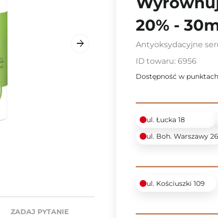
Wyrównuj
20% - 30m
Antyoksydacyjne ser
ID towaru:
6956
Dostępność w punktach
ul. Łucka 18
ul. Boh. Warszawy 2
ul. Kościuszki 109
ZADAJ PYTANIE