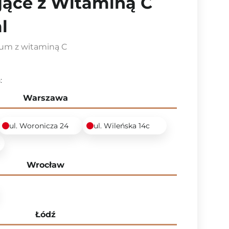
ące z Witaminą C
l
um z witaminą C
:
Warszawa
ul. Woronicza 24
ul. Wileńska 14c
6
Wrocław
Łódź