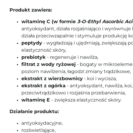
Produkt zawiera:
witaminę C (w formie
3-O-Ethyl Ascorbic Ac
antyoksydant, działa rozjaśniająco i wyrównuje k
działa przeciwzapalnie i stymuluje produkcję k
peptydy
- wygładzają i ujędrniają, zwiększają p
elastyczność skóry,
prebiotyk
- regeneruje i nawilża,
filtrat z wody ryżowej
- bogaty w mikroelemen
poziom nawilżenia, łagodzi zmiany trądzikowe,
ekstrakt z wierzbownicy
- koi i wycisza,
ekstrakt z ogórka
- antyoksydant, nawilża, koi,
przeciwtrądzikowo i rozjaśnia przebarwienia,
witaminę E
- zwiększa elastyczność skóry.
Działanie produktu:
antyoksydacyjne,
rozświetlające,