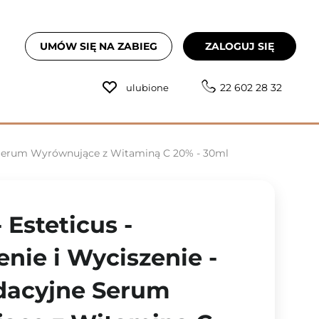
UMÓW SIĘ NA ZABIEG
ZALOGUJ SIĘ
22 602 28 32
ulubione
ne Serum Wyrównujące z Witaminą C 20% - 30ml
 Esteticus -
enie i Wyciszenie -
dacyjne Serum