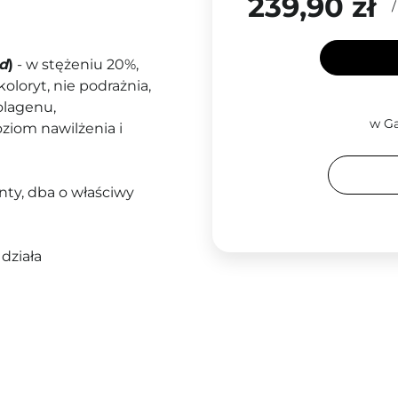
239,90 zł
id
)
- w stężeniu 20%,
oloryt, nie podrażnia,
olagenu,
w Ga
oziom nawilżenia i
ty, dba o właściwy
 działa