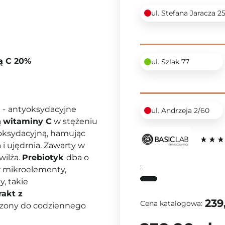
ul. Stefana Jaracza 2
ą C 20%
ul. Szlak 77
e
-
antyoksydacyjne
ul. Andrzeja 2/60
ą
witaminy C
w stężeniu
oksydacyjną, hamując
 i ujędrnia. Zawarty w
wilża.
Prebiotyk
dba o
:
 mikroelementy,
y, takie
rakt z
239
Cena katalogowa:
aczony do codziennego