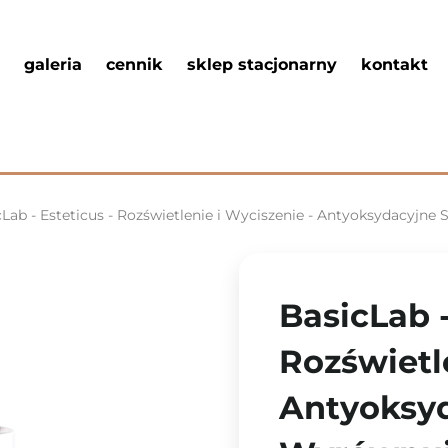
galeria
cennik
sklep stacjonarny
kontakt
cLab - Esteticus - Rozświetlenie i Wyciszenie - Antyoksydacyj
BasicLab -
Rozświetl
Antyoksy