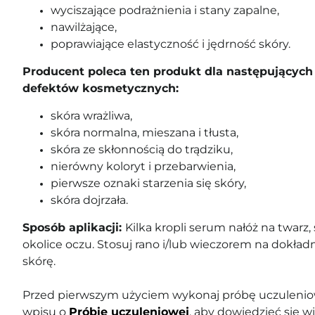
wyciszające podrażnienia i stany zapalne,
nawilżające,
poprawiające elastyczność i jędrność skóry.
Producent poleca ten produkt dla następujących 
defektów kosmetycznych:
skóra wrażliwa,
skóra normalna, mieszana i tłusta,
skóra ze skłonnością do trądziku,
nierówny koloryt i przebarwienia,
pierwsze oznaki starzenia się skóry,
skóra dojrzała.
Sposób aplikacji:
Kilka kropli serum nałóż na twarz, 
okolice oczu. Stosuj rano i/lub wieczorem na dokład
skórę.
Przed pierwszym użyciem wykonaj próbę uczuleniow
wpisu o
Próbie uczuleniowej
, aby dowiedzieć się wi