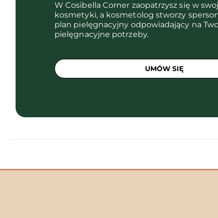
W Cosibella Corner zaopatrzysz się w swo
kosmetyki, a kosmetolog stworzy sperso
plan pielęgnacyjny odpowiadający na Two
pielęgnacyjne potrzeby.
UMÓW SIĘ