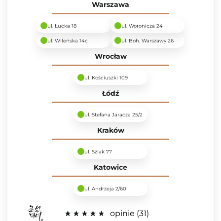
Warszawa
ul. Łucka 18
ul. Woronicza 24
ul. Wileńska 14c
ul. Boh. Warszawy 26
Wrocław
ul. Kościuszki 109
Łódź
ul. Stefana Jaracza 25/2
Kraków
ul. Szlak 77
Katowice
ul. Andrzeja 2/60
opinie
31